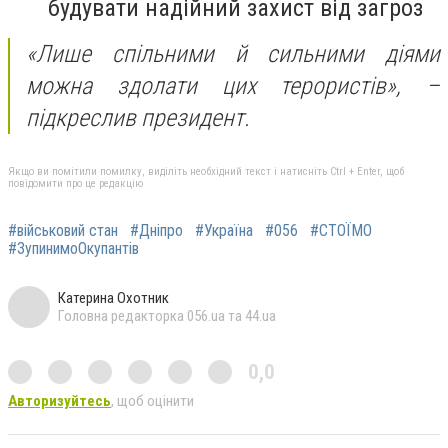
будувати надійний захист від загроз
«Лише спільними й сильними діями
можна здолати цих терористів»,
–
підкреслив президент.
Якщо ви помітили помилку, виділіть необхідний текст і натисніть Ctrl + Enter, щоб
повідомити про це редакцію
#військовий стан
#Дніпро
#Україна
#056
#СТОЇМО
#ЗупинимоОкупантів
Катерина Охотник
Головна редакторка 056.ua та 44.ua
0,0
Авторизуйтесь
, щоб оцінити