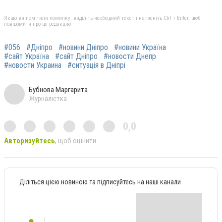
Якщо ви помітили помилку, виділіть необхідний текст і натисніть Ctrl + Enter, щоб
повідомити про це редакцію
#056
#Дніпро
#новини Дніпро
#новини Україна
#сайт Україна
#сайт Дніпро
#новости Днепр
#новости Украина
#ситуація в Дніпрі
Бубнова Маргарита
Журналістка
0,0
Авторизуйтесь
, щоб оцінити
Діліться цією новиною та підписуйтесь на наші канали