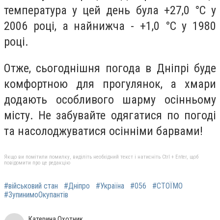
температура у цей день була +27,0 °С у
2006 році, а найнижча - +1,0 °С у 1980
році.
Отже, сьогоднішня погода в Дніпрі буде
комфортною для прогулянок, а хмари
додають особливого шарму осінньому
місту. Не забувайте одягатися по погоді
та насолоджуватися осінніми барвами!
Якщо ви помітили помилку, виділіть необхідний текст і натисніть Ctrl + Enter, щоб
повідомити про це редакцію
#військовий стан
#Дніпро
#Україна
#056
#СТОЇМО
#ЗупинимоОкупантів
Катерина Охотник