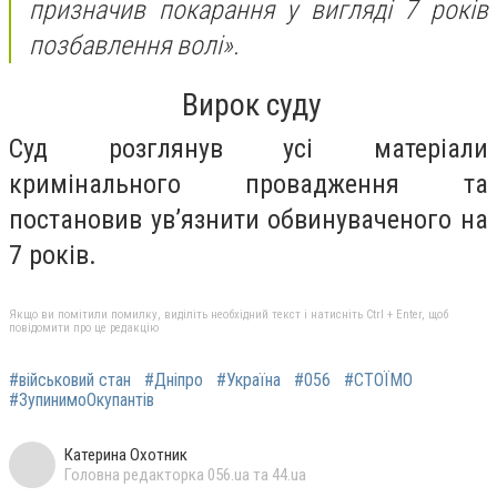
призначив покарання у вигляді 7 років
позбавлення волі».
Вирок суду
Суд розглянув усі матеріали
кримінального провадження та
постановив ув’язнити обвинуваченого на
7 років.
Якщо ви помітили помилку, виділіть необхідний текст і натисніть Ctrl + Enter, щоб
повідомити про це редакцію
#військовий стан
#Дніпро
#Україна
#056
#СТОЇМО
#ЗупинимоОкупантів
Катерина Охотник
Головна редакторка 056.ua та 44.ua