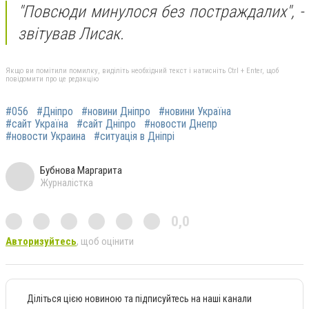
"Повсюди минулося без постраждалих",
-
звітував Лисак.
Якщо ви помітили помилку, виділіть необхідний текст і натисніть Ctrl + Enter, щоб
повідомити про це редакцію
#056
#Дніпро
#новини Дніпро
#новини Україна
#сайт Україна
#сайт Дніпро
#новости Днепр
#новости Украина
#ситуація в Дніпрі
Бубнова Маргарита
Журналістка
0,0
Авторизуйтесь
, щоб оцінити
Діліться цією новиною та підписуйтесь на наші канали