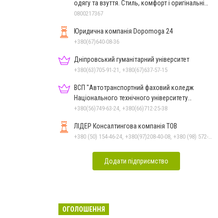
одягу та взуття. Стиль, комфорт і оригінальні
моделі
0800217367
Юридична компанія Dopomoga 24
+380(67)640-08-36
Дніпровський гуманітарний університет
+380(63)705-91-21, +380(67)637-57-15
ВСП "Автотранспортний фаховий коледж
Національного технічного університету
"Дніпровська політехніка"
+380(56)749-63-24, +380(66)712-25-38
ЛІДЕР Консалтингова компанія ТОВ
+380 (50) 154-46-24, +380(97)208-40-08, +380 (98) 572-24-00, +380 (56) 373-40-02
Додати підприємство
ОГОЛОШЕННЯ