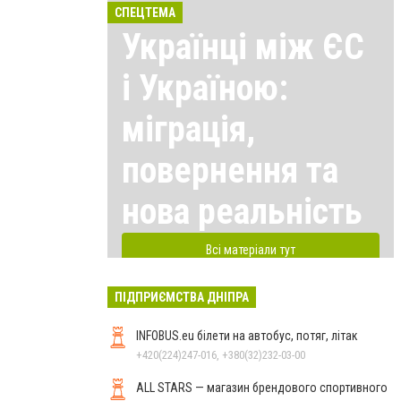
СПЕЦТЕМА
Українці між ЄС
і Україною:
міграція,
повернення та
нова реальність
Всі матеріали тут
ПІДПРИЄМСТВА ДНІПРА
INFOBUS.eu білети на автобус, потяг, літак
+420(224)247-016, +380(32)232-03-00
ALL STARS — магазин брендового спортивного