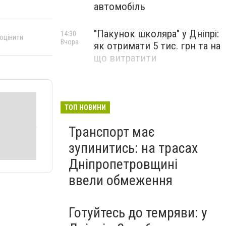
автомобіль
"Пакунок школяра" у Дніпрі:
14:30
 оцінити
Вчора
як отримати 5 тис. грн та на
що витратити
ТОП НОВИНИ
Транспорт має
зупинитись: на трасах
Дніпропетровщині
ввели обмеження
Готуйтесь до темряви: у