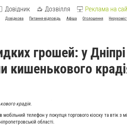
Довідник
Дозвілля
Реклама на сай
Довідкова
Питання-відповідь
Афіша
Оголошення
Нерухоміс
идких грошей: у Дніпрі
и кишенькового краді
кового крадія.
 мобільний телефон у покупця торгового кіоску та втік з мі
ніпропетровській області.