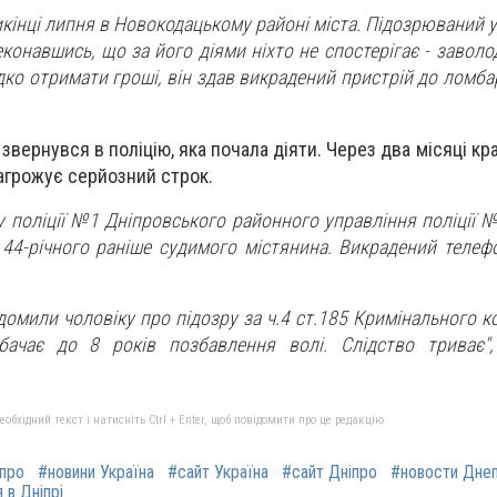
икінці липня в Новокодацькому районі міста. Підозрюваний
еконавшись, що за його діями ніхто не спостерігає - завол
ко отримати гроші, він здав викрадений пристрій до ломбар
вернувся в поліцію, яка почала діяти. Через два місяці кр
агрожує серйозний строк.
у поліції №1 Дніпровського районного управління поліції 
44-річного раніше судимого містянина. Викрадений телеф
ідомили чоловіку про підозру за ч.4 ст.185 Кримінального к
дбачає до 8 років позбавлення волі. Слідство триває",
бхідний текст і натисніть Ctrl + Enter, щоб повідомити про це редакцію
іпро
#новини Україна
#сайт Україна
#сайт Дніпро
#новости Дне
 в Дніпрі