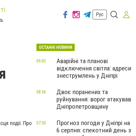
ті
Рус
ть
ОСТАННІ НОВИНИ
Аварійні та планові
09:05
відключення світла: адреси
я
знеструмлень у Дніпрі
Двоє поранених та
08:36
руйнування: ворог атакував
Дніпропетровщину
Прогноз погоди у Дніпрі на
сця події. Про
07:30
6 серпня: спекотний день з