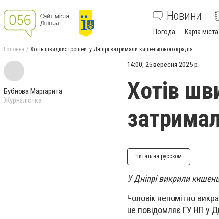
Новини
Погода
Карта міста
Головна
Хотів швидких грошей: у Дніпрі затримали кишенькового крадія
14:00, 25 вересня 2025 р.
Хотів шв
Бубнова Маргарита
Журналістка
затримал
Читать на русском
У Дніпрі викрили кишень
Чоловік непомітно викрав
це повідомляє ГУ НП у Д