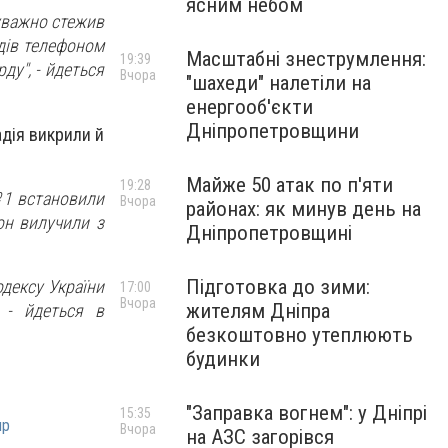
ясним небом
 уважно стежив
одів телефоном
Масштабні знеструмлення:
19:39
ду",
- йдеться
Вчора
"шахеди" налетіли на
енергооб'єкти
Дніпропетровщини
адія викрили й
Майже 50 атак по п'яти
19:28
№1 встановили
Вчора
районах: як минув день на
он вилучили з
Дніпропетровщині
Підготовка до зими:
одексу України
17:00
Вчора
жителям Дніпра
- йдеться в
безкоштовно утеплюють
будинки
"Заправка вогнем": у Дніпрі
15:35
пр
Вчора
на АЗС загорівся