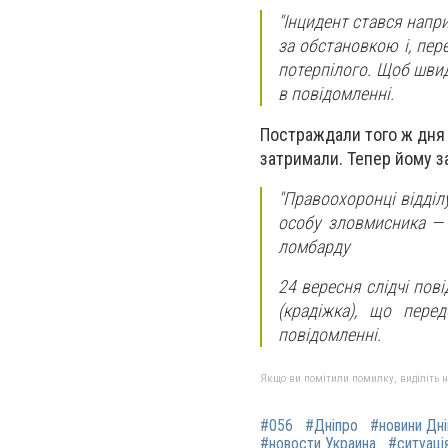
"Інцидент стався напр
за обстановкою і, пер
потерпілого. Щоб швид
в повідомленні.
Постраждали того ж дня з
затримали. Тепер йому з
"Правоохоронці відділ
особу зловмисника — 
ломбарду
24 вересня слідчі пов
(крадіжка), що пере
повідомленні.
Якщо ви помітили помилку, виділіть нео
#056
#Дніпро
#новини Дн
#новости Украина
#ситуація