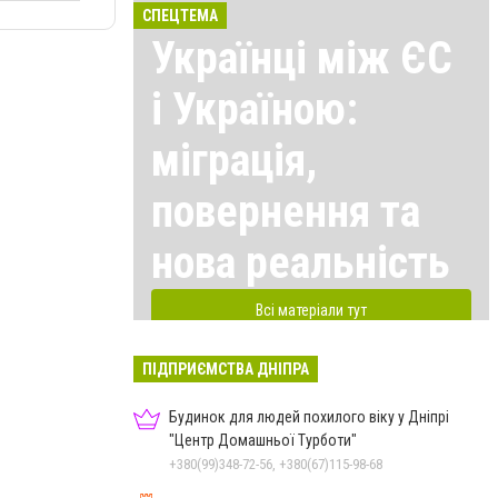
СПЕЦТЕМА
Українці між ЄС
і Україною:
міграція,
повернення та
нова реальність
Всі матеріали тут
ПІДПРИЄМСТВА ДНІПРА
Будинок для людей похилого віку у Дніпрі
"Центр Домашньої Турботи"
+380(99)348-72-56, +380(67)115-98-68