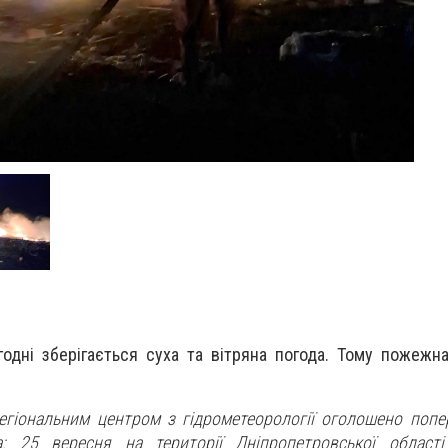
одні зберігається суха та вітряна погода. Тому пожежн
егіональним центром з гідрометеорології оголошено поп
а: 25 вересня на території Дніпропетровської області