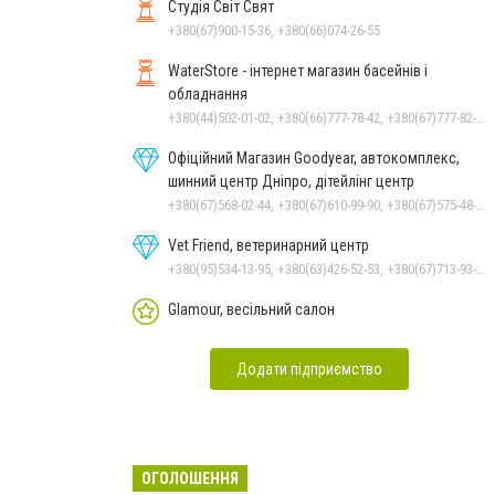
Студія Світ Свят
+380(67)900-15-36, +380(66)074-26-55
WaterStore - інтернет магазин басейнів і
обладнання
+380(44)502-01-02, +380(66)777-78-42, +380(67)777-82-19, +380(67)890-80-80, +380(73)890-80-80, +380(44)502-01-03
Офіційний Магазин Goodyear, автокомплекс,
шинний центр Дніпро, дітейлінг центр
+380(67)568-02-44, +380(67)610-99-90, +380(67)575-48-22
Vet Friend, ветеринарний центр
+380(95)534-13-95, +380(63)426-52-53, +380(67)713-93-47
Glamour, весільний салон
Додати підприємство
ОГОЛОШЕННЯ