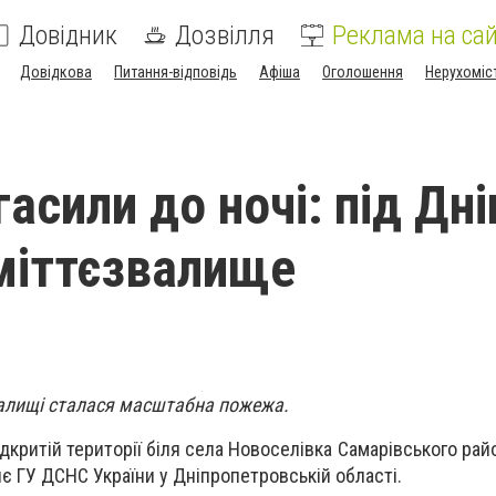
Довідник
Дозвілля
Реклама на сай
Довідкова
Питання-відповідь
Афіша
Оголошення
Нерухоміс
асили до ночі: під Дн
міттєзвалище
валищі сталася масштабна пожежа.
ідкритій території біля села Новоселівка Самарівського ра
яє ГУ ДСНС України у Дніпропетровській області.