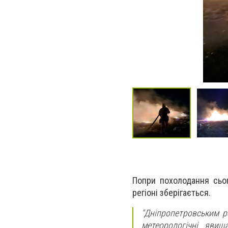
Попри похолодання сьог
регіоні зберігається.
"Дніпропетровським р
метеорологічні явищ