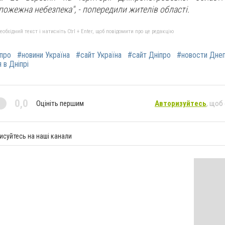
 пожежна небезпека",
- попередили жителів області.
бхідний текст і натисніть Ctrl + Enter, щоб повідомити про це редакцію
іпро
#новини Україна
#сайт Україна
#сайт Дніпро
#новости Дне
 в Дніпрі
0,0
Оцініть першим
Авторизуйтесь
, щоб
исуйтесь на наші канали