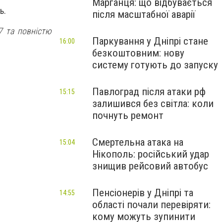
Марганця: що відбувається
ь.
після масштабної аварії
7 та повністю
Паркування у Дніпрі стане
16:00
безкоштовним: нову
систему готують до запуску
Павлоград після атаки рф
15:15
залишився без світла: коли
почнуть ремонт
Смертельна атака на
15:04
Нікополь: російський удар
знищив рейсовий автобус
Пенсіонерів у Дніпрі та
14:55
області почали перевіряти:
кому можуть зупинити