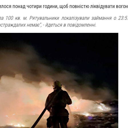
ося понад чотири години, щоб повністю ліквідувати вогон
а 100 кв. м. Рятувальники локалізували займання о 23:5
остраждалих немає",
- йдеться в повідомленні.