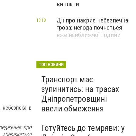
виплати
Дніпро накриє небезпечна
13:10
гроза: негода почнеться
вже найближчої години
ТОП НОВИНИ
Транспорт має
зупинитись: на трасах
Дніпропетровщині
ввели обмеження
а небезпека в
Готуйтесь до темряви: у
ередження про
 збережеться