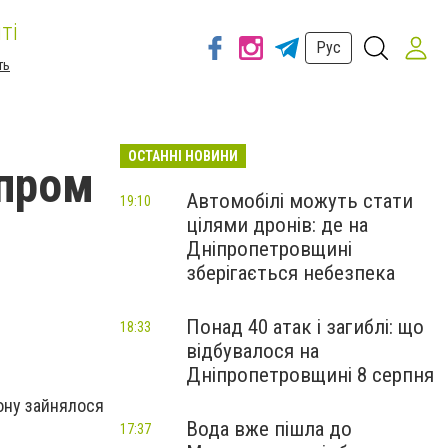
ті
Рус
ть
ОСТАННІ НОВИНИ
іпром
Автомобілі можуть стати
19:10
цілями дронів: де на
Дніпропетровщині
зберігається небезпека
Понад 40 атак і загиблі: що
18:33
відбувалося на
Дніпропетровщині 8 серпня
йону зайнялося
Вода вже пішла до
17:37