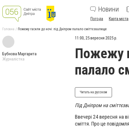
Новини
Погода
Карта міста
Головна
Пожежу гасили до ночі: під Дніпром палало сміттєзвалище
11:00, 25 вересня 2025 р.
Пожежу г
Бубнова Маргарита
Журналістка
палало с
Читать на русском
Під Дніпром на сміттєз
Ввечері 24 вересня на в
сміття. Про це повідомл