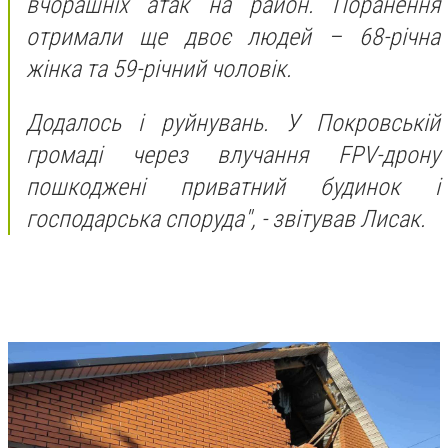
вчорашніх атак на район. Поранення
отримали ще двоє людей – 68-річна
жінка та 59-річний чоловік.
Додалось і руйнувань. У Покровській
громаді через влучання FPV-дрону
пошкоджені приватний будинок і
господарська споруда",
- звітував Лисак.