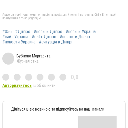
Якщо ви помітили помилку, виділіть необхідний текст і натисніть Ctrl + Enter, щоб
повідомити про це редакцію
#056
#Дніпро
#новини Дніпро
#новини Україна
#сайт Україна
#сайт Дніпро
#новости Днепр
#новости Украина
#ситуація в Дніпрі
Бубнова Маргарита
Журналістка
0,0
Авторизуйтесь
, щоб оцінити
Діліться цією новиною та підписуйтесь на наші канали