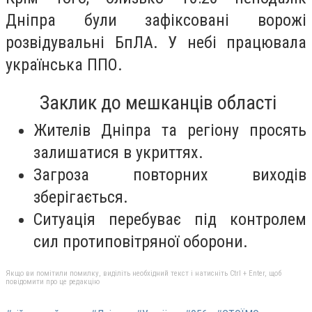
Дніпра були зафіксовані ворожі
розвідувальні БпЛА. У небі працювала
українська ППО.
Заклик до мешканців області
Жителів Дніпра та регіону просять
залишатися в укриттях.
Загроза повторних виходів
зберігається.
Ситуація перебуває під контролем
сил протиповітряної оборони.
Якщо ви помітили помилку, виділіть необхідний текст і натисніть Ctrl + Enter, щоб
повідомити про це редакцію