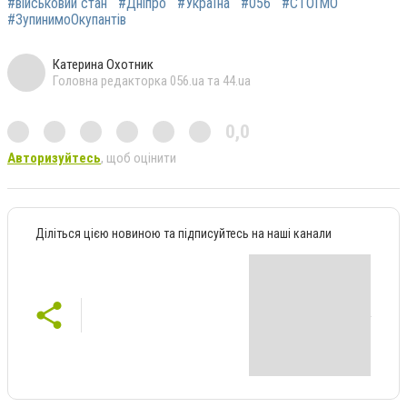
#військовий стан
#Дніпро
#Україна
#056
#СТОЇМО
#ЗупинимоОкупантів
Катерина Охотник
Головна редакторка 056.ua та 44.ua
0,0
Авторизуйтесь
, щоб оцінити
Діліться цією новиною та підписуйтесь на наші канали