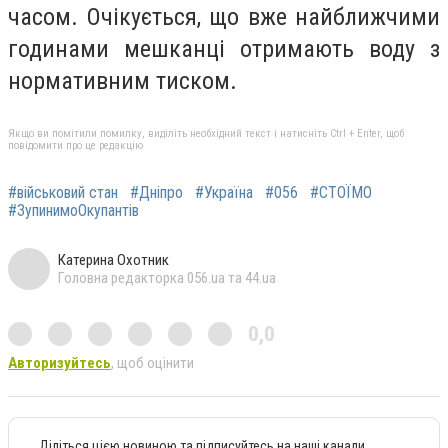
часом. Очікується, що вже найближчими
годинами мешканці отримають воду з
нормативним тиском.
Якщо ви помітили помилку, виділіть необхідний текст і натисніть Ctrl + Enter, щоб
повідомити про це редакцію
#військовий стан
#Дніпро
#Україна
#056
#СТОЇМО
#ЗупинимоОкупантів
Катерина Охотник
Головна редакторка 056.ua та 44.ua
0,0
Авторизуйтесь
, щоб оцінити
Діліться цією новиною та підписуйтесь на наші канали