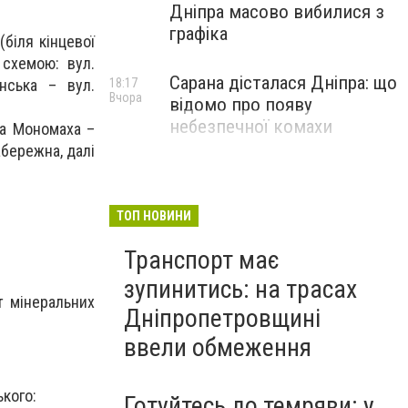
Дніпра масово вибилися з
графіка
біля кінцевої
схемою: вул.
Сарана дісталася Дніпра: що
нська – вул.
18:17
Вчора
відомо про появу
небезпечної комахи
ра Мономаха –
абережна, далі
ТОП НОВИНИ
Транспорт має
зупинитись: на трасах
т мінеральних
Дніпропетровщині
ввели обмеження
ького:
Готуйтесь до темряви: у