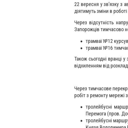
22 вересня у зв’язку з 
діятимуть зміни в роботі
Через відсутність напр
Запорожців тимчасово н
трамваї №12 курсува
трамваї №16 тимчас
Також сьогодні вранці у 
відхиленням від розклад
Через тимчасове перекри
робіт з ремонту мережі з
тролейбусні марш
Перемога (пров. До
тролейбусні маршру
Князя Володимира В