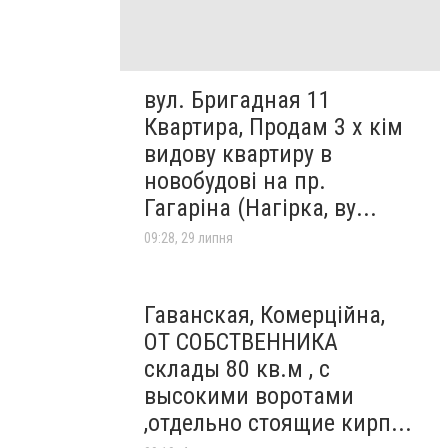
вул. Бригадная 11
Квартира, Продам 3 х кім
видову квартиру в
новобудові на пр.
Гагаріна (Нагірка, ву...
09:28, 29 липня
Гаванская, Комерційна,
ОТ СОБСТВЕННИКА
склады 80 кв.м , c
высокими воротами
,отдельно стоящие кирп...