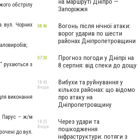
на маршруті Дніпро —
ожого обстрілу
Запоріжжя
а вул. Чорних
Вогонь після нічної атаки:
08:46
ворог ударив по шести
районах Дніпропетровщини
таловиробів;
Прогноз погоди у Дніпрі на
07:30
"
рухаються з
8 серпня: від спеки до дощу
Вибухи та руйнування у
18:43
Вчора
кількох районах: що відомо
для виконання
про атаку на
Дніпропетровщину
 Парус – ж/м
Через удари та
18:25
Вчора
пошкодження
очені до вул.
інфраструктури: потяги з