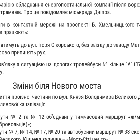
аварією обладнання енергопостачальної компанії після вор
 трамваїв. Про це повідомляє міськрада Дніпра.
уги в контактній мережі на проспекті Б. Хмельницького т
е працюють:
тимуть до вул. Ігоря Сікорського, без заїзду до заводу Ме
ово припинять рух.
зв’язку з ситуацією на дорогах
тролейбуси № кільце "А" і"Б
у.
Зміни біля Нового моста
ття проїзної частини по вул. Князя Володимира Великого 
ливової каналізації:
рути № 2 та № 12 об’єднані у тимчасовий маршрут «ж/м
бровольців)»;
ти № 7, № 14, № 17, № 20 та автобусний маршрут № 38 скор
еликого. Кінцева зупинка – «Мост-Сіті центр»;