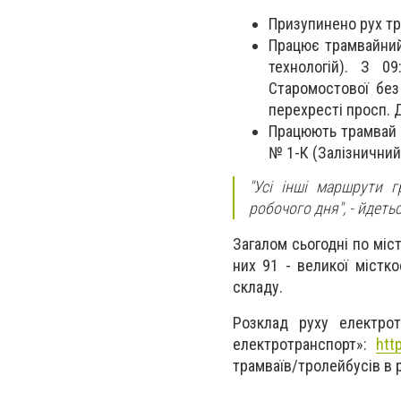
Призупинено рух т
Працює трамвайний
технологій). З 0
Старомостової без
перехресті просп. Д
Працюють трамвай №
№ 1-К (Залізничний 
"Усі інші маршрути 
робочого дня",
- йдетьс
Загалом сьогодні по міс
них 91 - великої містк
складу.
Розклад руху електрот
електротранспорт»:
htt
трамваїв/тролейбусів в 