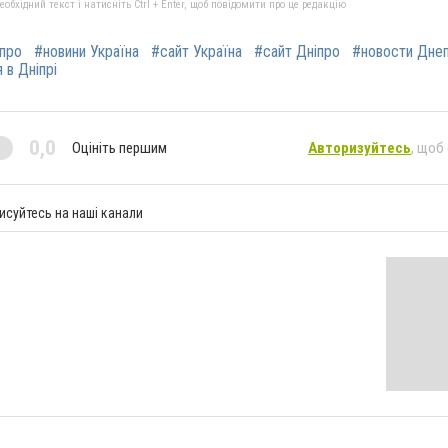
бхідний текст і натисніть Ctrl + Enter, щоб повідомити про це редакцію
іпро
#новини Україна
#сайт Україна
#сайт Дніпро
#новости Дне
 в Дніпрі
0,0
Оцініть першим
Авторизуйтесь
, щоб
исуйтесь на наші канали