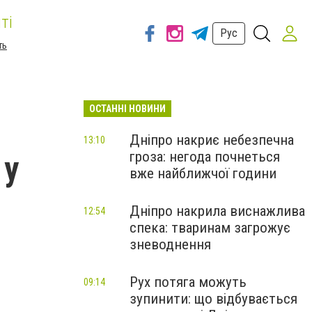
ті
Рус
ть
ОСТАННІ НОВИНИ
Дніпро накриє небезпечна
13:10
гроза: негода почнеться
 у
вже найближчої години
Дніпро накрила виснажлива
12:54
спека: тваринам загрожує
зневоднення
Рух потяга можуть
09:14
зупинити: що відбувається