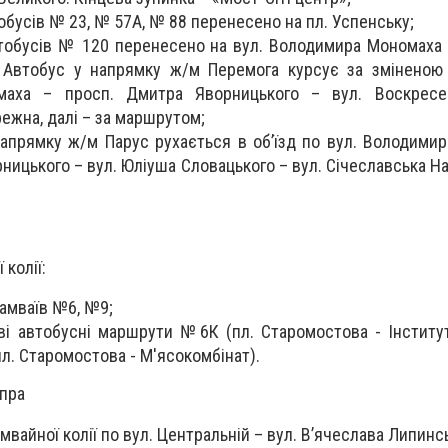
тобусів № 23, № 57А, № 88 перенесено на пл. Успенську;
втобусів № 120 перенесено на вул. Володимира Мономаха (
 Автобус у напрямку ж/м Перемога курсує за зміненою 
аха – просп. Дмитра Яворницького – вул. Воскресе
ежна, далі – за маршрутом;
апрямку ж/м Парус рухається в об’їзд по вул. Володими
ницького – вул. Юліуша Словацького – вул. Січеславська Н
колії:
амваїв №6, №9;
і автобусні маршрути №6К (пл. Старомостова - Інститу
пл. Старомостова - М'ясокомбінат).
іпра
мвайної колії по вул. Центральній – вул. В’ячеслава Липинс