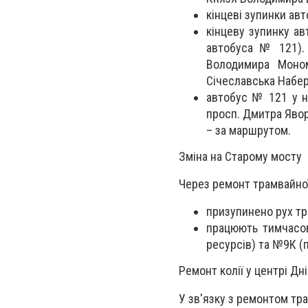
кінцеві зупинки ав
кінцеву зупинку а
автобуса № 121).
Володимира Моном
Січеславська Набер
автобус № 121 у н
просп. Дмитра Явор
– за маршрутом.
Зміна на Старому мосту
Через ремонт трамвайної 
призупинено рух тр
працюють тимчасов
ресурсів) та №9К (
Ремонт колії у центрі Дн
У зв'язку з ремонтом тра