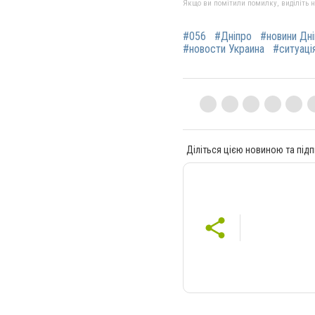
Якщо ви помітили помилку, виділіть нео
#056
#Дніпро
#новини Дн
#новости Украина
#ситуація
Діліться цією новиною та підп