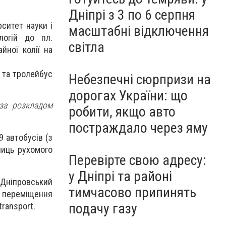
Дніпрі з 3 по 6 серпня
ситет науки і
масштабні відключення
логій до пл.
світла
йної колії на
 та тролейбус
Небезпечні сюрпризи на
дорогах України: що
за розкладом
робити, якщо авто
постраждало через яму
9 автобусів (з
ниць рухомого
Перевірте свою адресу:
у Дніпрі та районі
Дніпровський
тимчасово припинять
 переміщення
подачу газу
transport.