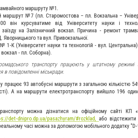
рамвайного маршруту №1.
 маршрут №7 (пл. Старомостова – пл. Вокзальна – Універ
9:00 він курсуватиме від Університету науки і техно
 заїзду на Залізничний вокзал. Причина - ремонт трамва
. Яворницького та вул. Привокзальної.
 1-К (Університет науки та технологій - вул. Центральна)
вокзал - пл. Соборна).
громадського транспорту працюють у штатному режимі 
я в повідомленні міськради.
ту працює 93 автобусні маршрути з загальною кількістю 54
ості). А на маршрути електротранспорту вийшло 196 оди
ранспорту можна дізнатися на офіційному сайті КП «
ps://det-dnipro.dp.ua/pasazhyram/#rozklad,
або відстежити
реальному часі можна за допомогою мобільного додатку
"D-