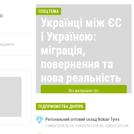
СПЕЦТЕМА
пр
Українці між ЄС
і Україною:
 оцінити
міграція,
повернення та
нова реальність
Всі матеріали тут
ПІДПРИЄМСТВА ДНІПРА
Регіональний оптовий склад Nokian Tyres
+380(67)554-52-24, +380(67)610-99-90, +380(67)575-48-22