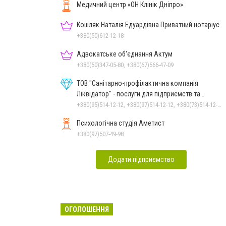
Медичний центр «ОН Клінік Дніпро»
Кошляк Наталія Едуардівна Приватний нотаріус
+380(50)612-12-18
Адвокатське об'єднання Актум
+380(50)347-05-80, +380(67)566-47-09
ТОВ "Санітарно-профілактична компанія
Ліквідатор" - послуги для підприємств та
населення
+380(95)514-12-12, +380(97)514-12-12, +380(73)514-12-12
Психологічна студія Аметист
+380(97)507-49-98
Додати підприємство
ОГОЛОШЕННЯ