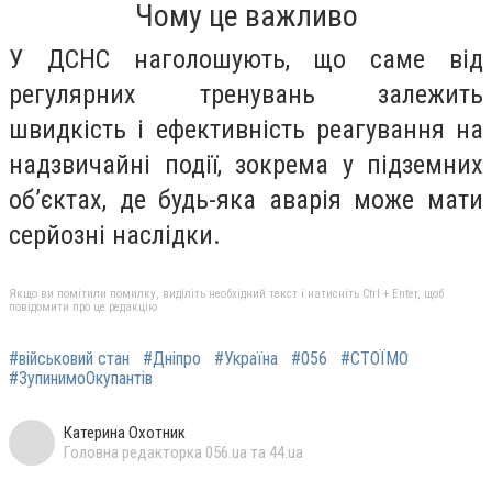
Чому це важливо
У ДСНС наголошують, що саме від
регулярних тренувань залежить
швидкість і ефективність реагування на
надзвичайні події, зокрема у підземних
об’єктах, де будь-яка аварія може мати
серйозні наслідки.
Якщо ви помітили помилку, виділіть необхідний текст і натисніть Ctrl + Enter, щоб
повідомити про це редакцію
#військовий стан
#Дніпро
#Україна
#056
#СТОЇМО
#ЗупинимоОкупантів
Катерина Охотник
Головна редакторка 056.ua та 44.ua