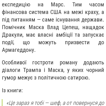
експедицію на Марс. Тим часом
фінансова система США на межі краху, а
під питанням — саме існування держави.
Помічник Маска Влад Цепеш, нащадок
Дракули, має власні амбіції та запускає
події, що можуть призвести до
Армагеддону.
Особливої гостроти роману додають
діалоги Трампа і Маска, у яких чорний
гумор межує з політичною сатирою.
Із книги:
«Це зараз я тобі — шеф, а от повернуся до