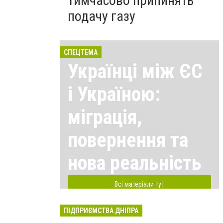
тимчасово припинять
подачу газу
СПЕЦТЕМА
Українці між ЄС
і Україною:
міграція,
повернення та
нова реальність
Всі матеріали тут
ПІДПРИЄМСТВА ДНІПРА