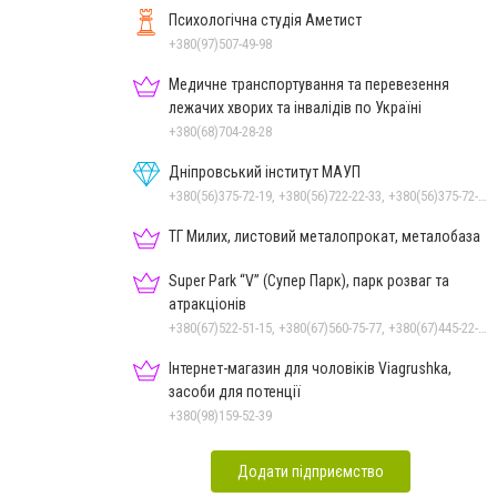
Психологічна студія Аметист
+380(97)507-49-98
Медичне транспортування та перевезення
лежачих хворих та інвалідів по Україні
+380(68)704-28-28
Дніпровський інститут МАУП
+380(56)375-72-19, +380(56)722-22-33, +380(56)375-72-13, +380(56)375-72-12
ТГ Милих, листовий металопрокат, металобаза
Super Park “V” (Супер Парк), парк розваг та
атракціонів
+380(67)522-51-15, +380(67)560-75-77, +380(67)445-22-22, +380(67)720-07-57
Інтернет-магазин для чоловіків Viagrushka,
засоби для потенції
+380(98)159-52-39
Додати підприємство