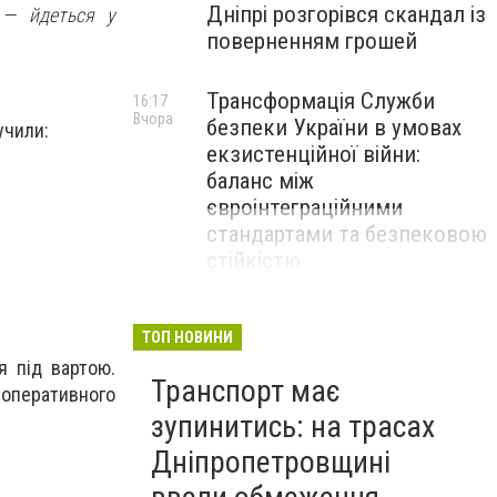
Дніпрі розгорівся скандал із
— йдеться у
поверненням грошей
Трансформація Служби
16:17
Вчора
безпеки України в умовах
учили:
екзистенційної війни:
баланс між
євроінтеграційними
стандартами та безпековою
стійкістю
ТОП НОВИНИ
я під вартою.
Транспорт має
оперативного
зупинитись: на трасах
Дніпропетровщині