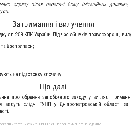
ано одразу після передачі йому імітаційних доказів»,
тури.
Затримання і вилучення
ку ст. 208 КПК України. Під час обшуків правоохоронці вил
 та боєприпаси;
зують на підготовку злочину.
Що далі
ання про обрання запобіжного заходу у вигляді триманн
я ведуть слідчі ГУНП у Дніпропетровській області за 
сті.
бхідний текст і натисніть Ctrl + Enter, щоб повідомити про це редакцію