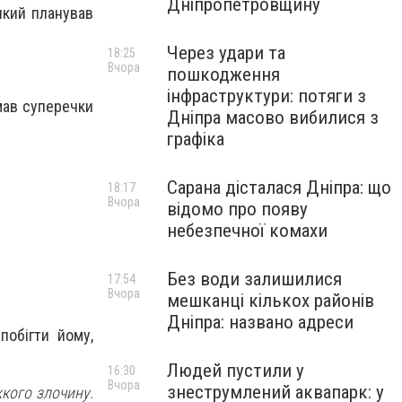
Дніпропетровщину
який планував
Через удари та
18:25
Вчора
пошкодження
інфраструктури: потяги з
мав суперечки
Дніпра масово вибилися з
графіка
Сарана дісталася Дніпра: що
18:17
Вчора
відомо про появу
небезпечної комахи
Без води залишилися
17:54
Вчора
мешканці кількох районів
Дніпра: названо адреси
побігти йому,
Людей пустили у
16:30
Вчора
знеструмлений аквапарк: у
кого злочину.