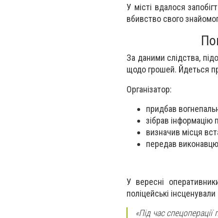
У місті вдалося запобіг
вбивство свого знайомог
По
За даними слідства, під
щодо грошей. Йдеться пр
Організатор:
придбав вогнепаль
зібрав інформацію 
визначив місця вс
передав виконавцю 
У вересні оперативник
поліцейські інсценували
«Під час спецопераці