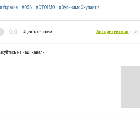
#Україна
#056
#СТОЇМО
#ЗупинимоОкупантів
0,0
Оцініть першим
Авторизуйтесь
, щоб
исуйтесь на наші канали