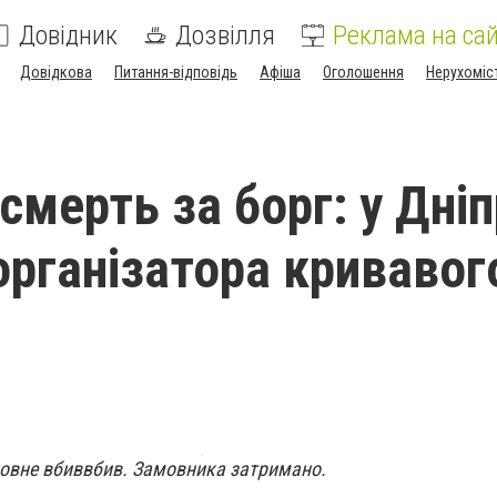
Довідник
Дозвілля
Реклама на сай
Довідкова
Питання-відповідь
Афіша
Оголошення
Нерухоміс
мерть за борг: у Дніп
організатора кривавог
мовне вбиввбив. Замовника затримано.