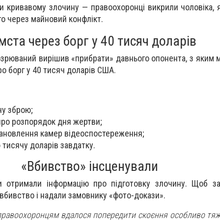
ти кривавому злочину — правоохоронці викрили чоловіка, 
о через майновий конфлікт.
мста через борг у 40 тисяч доларів
озрюваний вирішив «прибрати» давнього опонента, з яким 
о борг у 40 тисяч доларів США.
ну зброю;
про розпорядок дня жертви;
тановлення камер відеоспостереження;
тисячу доларів завдатку.
«Вбивство» інсценували
и отримали інформацію про підготовку злочину. Щоб за
 вбивство і надали замовнику «фото-докази».
ї правоохоронцям вдалося попередити скоєння особливо тяж