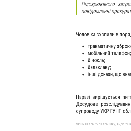
Підозрюваного затрим
повідомленні прокура
Чоловіка схопили в поряд
травматичну зброю
мобільний телефон;
бінокль;
балаклаву;
інші докази, що вка
Наразі вирішується пит
Досудове розслідуванн
супроводу УКР ГУНП обла
Якщо ви помітили помилку, виділіть нео