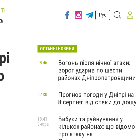
ті
Рус
ть
ОСТАННІ НОВИНИ
рі
Вогонь після нічної атаки:
08:46
ворог ударив по шести
о
районах Дніпропетровщини
Прогноз погоди у Дніпрі на
07:30
8 серпня: від спеки до дощу
Вибухи та руйнування у
18:43
Вчора
кількох районах: що відомо
про атаку на