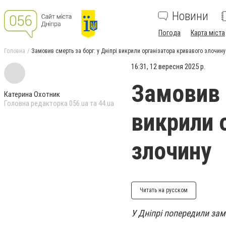
Новини
Погода
Карта міста
Головна
Замовив смерть за борг: у Дніпрі викрили організатора кривавого злочину
16:31, 12 вересня 2025 р.
Замовив с
Катерина Охотник
Головна редакторка 056.ua та 44.ua
викрили 
злочину
Читать на русском
У Дніпрі попередили за