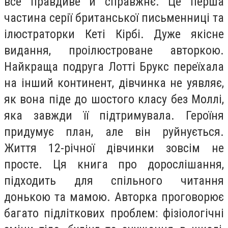
все правдиве й справжнє. Це перша
частина серії британської письменниці та
ілюстраторки Кеті Кірбі. Дуже якісне
видання, проілюстроване авторкою.
Найкраща подруга Лотті Брукс переїхала
на інший континент, дівчинка не уявляє,
як вона піде до шостого класу без Моллі,
яка завжди її підтримувала. Героїня
придумує план, але він руйнується.
Життя 12-річної дівчинки зовсім не
просте. Ця книга про дорослішання,
підходить для спільного читання
донькою та мамою. Авторка проговорює
багато підліткових проблем: фізіологічні