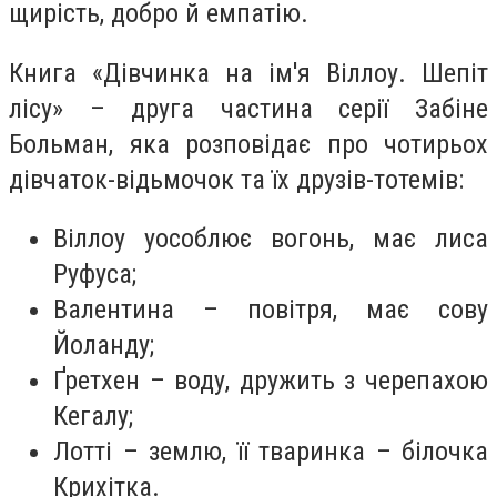
щирість, добро й емпатію.
Книга «Дівчинка на ім'я Віллоу. Шепіт
лісу» – друга частина серії Забіне
Больман, яка розповідає про чотирьох
дівчаток-відьмочок та їх друзів-тотемів:
Віллоу уособлює вогонь, має лиса
Руфуса;
Валентина – повітря, має сову
Йоланду;
Ґретхен – воду, дружить з черепахою
Кегалу;
Лотті – землю, її тваринка – білочка
Крихітка.