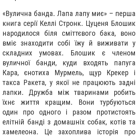
«Вулична банда. Лапа лапу миє» – перша
книга серії Келлі Стронк. Цуценя Блошик
народилося біля сміттєвого бака, воно
вміє знаходити собі їжу й виживати у
складних умовах. Блошик є членом
вуличної банди, куди входять папуга
Кара, єнотиха Мурмель, щур Крекер і
такса Ракета, у якої не працюють задні
лапки. Дружба між тваринами робить
їхнє життя кращим. Вони турбуються
один про одного і разом протистоять
елітній банді з домашніх собак, котів та
хамелеона. Це захоплива історія про