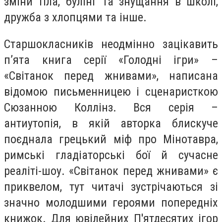
зміни тіла, булінг та знущання в школі,
дружба з хлопцями та інше.
Старшокласників неодмінно зацікавить
п’ята книга серії «Голодні ігри» –
«Світанок перед жнивами», написана
відомою письменницею і сценаристкою
Сюзанною Коллінз. Вся серія –
антиутопія, в якій авторка блискуче
поєднала грецький міф про Мінотавра,
римські гладіаторські бої й сучасне
реаліті-шоу. «Світанок перед жнивами» є
приквелом, тут читачі зустрічаються зі
значно молодшими героями попередніх
книжок. Для ювілейних П'ятдесятих ігор