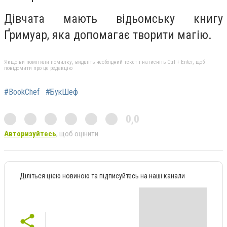
Дівчата мають відьомську книгу
Ґримуар, яка допомагає творити магію.
Якщо ви помітили помилку, виділіть необхідний текст і натисніть Ctrl + Enter, щоб
повідомити про це редакцію
#BookChef
#БукШеф
0,0
Авторизуйтесь
, щоб оцінити
Діліться цією новиною та підписуйтесь на наші канали