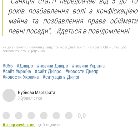
"Санкція статті передбачає від 5 до 10
років позбавлення волі з конфіскацією
майна та позбавлення права обіймати
певні посади",
- йдеться в повідомленні.
Якщо ви помітили помилку, виділіть необхідний текст і натисніть Ctrl + Enter, щоб
повідомити про це редакцію
#056
#Дніпро
#новини Дніпро
#новини Україна
#сайт Україна
#сайт Дніпро
#новости Днепр
#новости Украина
#ситуація в Дніпрі
Бубнова Маргарита
Журналістка
0,0
Авторизуйтесь
, щоб оцінити