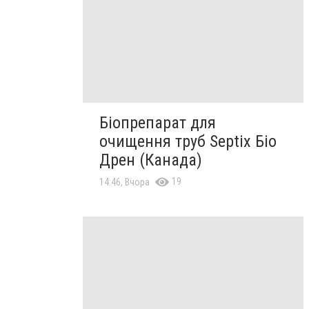
Біопрепарат для
очищення труб Septix Біо
Дрен (Канада)
19
14:46, Вчора