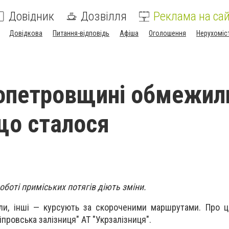
Довідник
Дозвілля
Реклама на сай
Довідкова
Питання-відповідь
Афіша
Оголошення
Нерухоміс
опетровщині обмежил
 що сталося
оботі приміських потягів діють зміни.
али, інші — курсують за скороченими маршрутами. Про 
іпровська залізниця" АТ "Укрзалізниця".