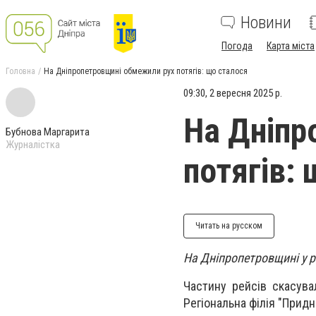
Новини
Погода
Карта міста
Головна
На Дніпропетровщині обмежили рух потягів: що сталося
09:30, 2 вересня 2025 р.
На Дніпр
Бубнова Маргарита
Журналістка
потягів:
Читать на русском
На Дніпропетровщині у р
Частину рейсів скасув
Регіональна філія "Придн