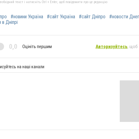
бхідний текст і натисніть Ctrl + Enter, щоб повідомити про це редакцію
іпро
#новини Україна
#сайт Україна
#сайт Дніпро
#новости Дне
 в Дніпрі
0,0
Оцініть першим
Авторизуйтесь
, щоб
исуйтесь на наші канали