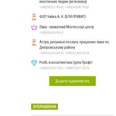
екзотичних тварин (ветклініка)
+380(96)521-89-42, +380(66)592-79-02
ФОП Чайка А. Н. (БТИ-ПРИВАТ)
Лава - приватний Монтессорі центр
+380(66)635-99-02
Астра, ритуальні послуги, працюємо лише по
Дніпровському району
+380(66)025-80-53, +380(67)902-30-58
Profit, консалтингова група Профіт
+380(67)910-19-61, +380(97)671-76-76
Додати підприємство
ОГОЛОШЕННЯ