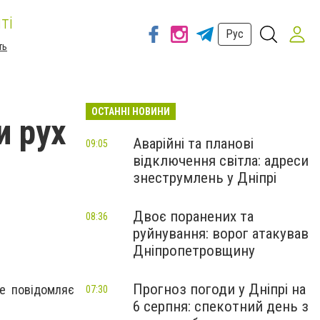
ті
Рус
ть
ОСТАННІ НОВИНИ
и рух
Аварійні та планові
09:05
відключення світла: адреси
знеструмлень у Дніпрі
Двоє поранених та
08:36
руйнування: ворог атакував
Дніпропетровщину
Прогноз погоди у Дніпрі на
це повідомляє
07:30
6 серпня: спекотний день з