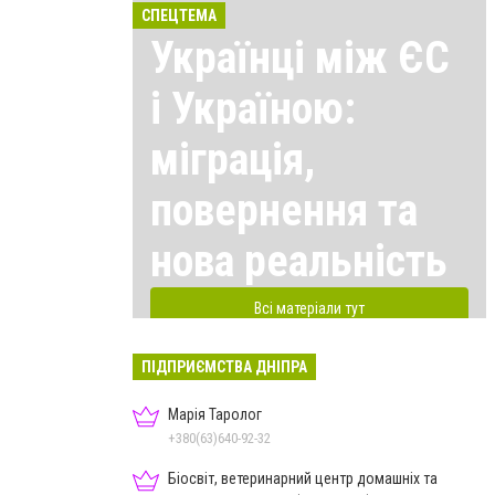
СПЕЦТЕМА
Українці між ЄС
і Україною:
міграція,
повернення та
нова реальність
Всі матеріали тут
ПІДПРИЄМСТВА ДНІПРА
Марія Таролог
+380(63)640-92-32
Біосвіт, ветеринарний центр домашніх та