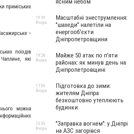
ясним небом
ки приміських
Масштабні знеструмлення:
19:39
Вчора
"шахеди" налетіли на
енергооб'єкти
Пасажирське –
Дніпропетровщини
ьких поїздів
Майже 50 атак по п'яти
19:28
Чаплине, які
Вчора
районах: як минув день на
Дніпропетровщині
Підготовка до зими:
17:00
Вчора
жителям Дніпра
безкоштовно утеплюють
будинки
 нього можна
інформаційних
"Заправка вогнем": у Дніпрі
15:35
Вчора
на АЗС загорівся