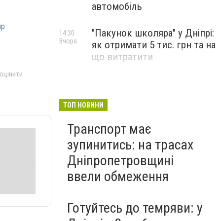
автомобіль
пр
"Пакунок школяра" у Дніпрі:
14:30
Вчора
як отримати 5 тис. грн та на
що витратити
 оцінити
ТОП НОВИНИ
Транспорт має
зупинитись: на трасах
Дніпропетровщині
ввели обмеження
Готуйтесь до темряви: у