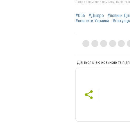
Якщо ви помітили помилку, виділіть нео
#056
#Дніпро
#новини Дн
#новости Украина
#ситуація
Діліться цією новиною та підп