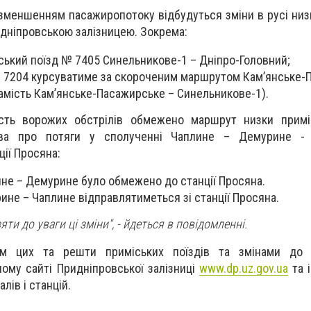
і зменшенням пасажиропотоку відбудуться зміни в русі низ
идніпровською залізницею. Зокрема:
ський поїзд № 7405 Синельникове-1 – Дніпро-Головний;
№ 7204 курсуватиме за скороченим маршрутом Кам’янське-
амість Кам’янське-Пасажирське – Синельникове-1).
ість ворожих обстрілів обмежено маршрут низки приміс
ва про потяги у сполученні Чаплине – Демурине - 
ції Просяна:
не – Демурине було обмежено до станції Просяна.
не – Чаплине відправлятиметься зі станції Просяна.
ти до уваги ці зміни",
- йдеться в повідомленні.
м цих та решти приміських поїздів та змінами до
ному сайті Придніпровської залізниці
www.dp.uz.gov.ua
та 
лів і станцій.