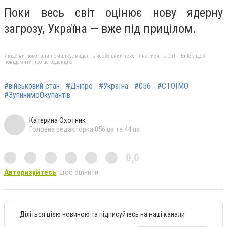
Поки весь світ оцінює нову ядерну
загрозу, Україна — вже під прицілом.
Якщо ви помітили помилку, виділіть необхідний текст і натисніть Ctrl + Enter, щоб
повідомити про це редакцію
#військовий стан
#Дніпро
#Україна
#056
#СТОЇМО
#ЗупинимоОкупантів
Катерина Охотник
Головна редакторка 056.ua та 44.ua
0,0
Авторизуйтесь
, щоб оцінити
Діліться цією новиною та підписуйтесь на наші канали