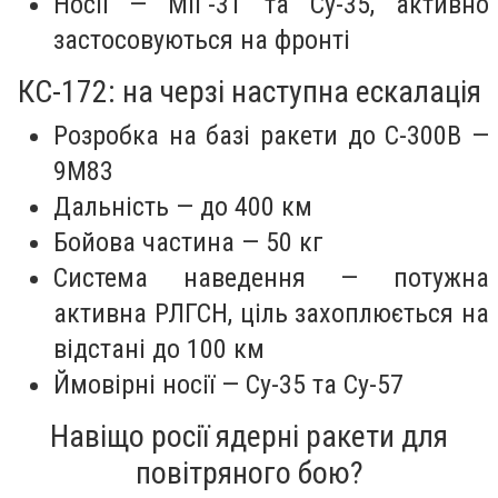
Носії — МіГ-31 та Су-35, активно
застосовуються на фронті
КС-172: на черзі наступна ескалація
Розробка на базі ракети до С-300В —
9М83
Дальність — до 400 км
Бойова частина — 50 кг
Система наведення — потужна
активна РЛГСН, ціль захоплюється на
відстані до 100 км
Ймовірні носії — Су-35 та Су-57
Навіщо росії ядерні ракети для
повітряного бою?