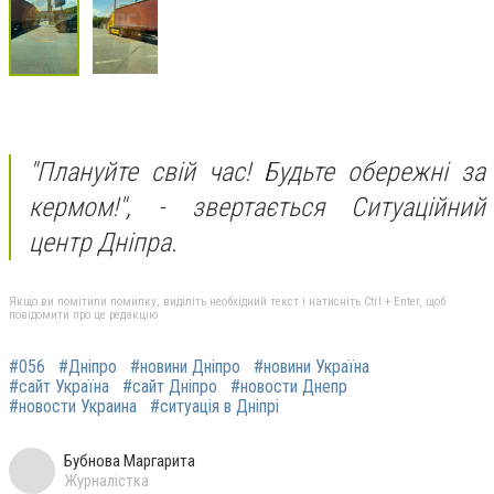
"Плануйте свій час! Будьте обережні за
кермом!",
- звертається Ситуаційний
центр Дніпра.
Якщо ви помітили помилку, виділіть необхідний текст і натисніть Ctrl + Enter, щоб
повідомити про це редакцію
#056
#Дніпро
#новини Дніпро
#новини Україна
#сайт Україна
#сайт Дніпро
#новости Днепр
#новости Украина
#ситуація в Дніпрі
Бубнова Маргарита
Журналістка