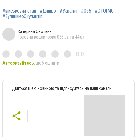
#військовий стан
#Дніпро
#Україна
#056
#СТОЇМО
#ЗупинимоОкупантів
Катерина Охотник
Головна редакторка 056.ua та 44.ua
0,0
Авторизуйтесь
, щоб оцінити
Діліться цією новиною та підписуйтесь на наші канали