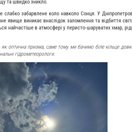
ощу та швидко зникло.
ле слабко забарвлене коло навколо Сонця. У Дніпропетр
чне явище виникає внаслідок заломлення та відбиття світ
ться найчастіше в атмосфері у перисто-шаруватих хмар, рі
 як оптична призма, саме тому ми бачимо біле кільце довк
ональні гідрометеорологи.