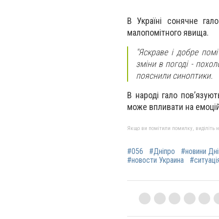
В Україні сонячне гал
малопомітного явища.
"Яскраве і добре помі
зміни в погоді - похол
пояснили синоптики.
В народі гало пов’язуют
може впливати на емоцій
Якщо ви помітили помилку, виділіть нео
#056
#Дніпро
#новини Дн
#новости Украина
#ситуація