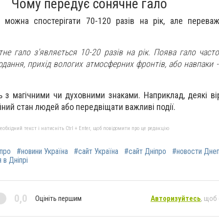
Чому передує сонячне гало
о можна спостерігати 70-120 разів на рік, але перева
тне гало з'являється 10-20 разів на рік. Поява гало част
одання, прихід вологих атмосферних фронтів, або навпаки - 
ь з магічними чи духовними знаками. Наприклад, деякі ві
ний стан людей або передвіщати важливі події.
бхідний текст і натисніть Ctrl + Enter, щоб повідомити про це редакцію
іпро
#новини Україна
#сайт Україна
#сайт Дніпро
#новости Дне
 в Дніпрі
0,0
Оцініть першим
Авторизуйтесь
, щоб