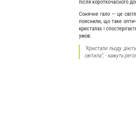
після короткочасного д
Сонячне гало — це світ
пояснили, що таке опти
кристалах і спостерігає
умов.
"Кристали льоду діють
світила",
- кажуть регі