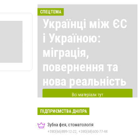
СПЕЦТЕМА
Українці між ЄС
і Україною:
міграція,
повернення та
нова реальність
Всі матеріали тут
ПІДПРИЄМСТВА ДНІПРА
Зубна фея, стоматологія
+380(66)889-12-22, +380(68)600-77-44