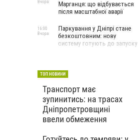
Вчора
Марганця: що відбувається
після масштабної аварії
Паркування у Дніпрі стане
16:00
Вчора
безкоштовним: нову
систему готують до запуску
ТОП НОВИНИ
Транспорт має
зупинитись: на трасах
Дніпропетровщині
ввели обмеження
Готуйтесь до темряви: у