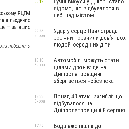
Гучні вибухи у Дніпрі: стало
00:12
відомо, що відбувалося в
овському РЦГМ
небі над містом
ла в льодяних
дше — за інших
Удар у серце Павлограда:
22:45
Вчора
росіяни поранили дев’ятьох
людей, серед них діти
ола небесного
Автомобілі можуть стати
19:10
Вчора
цілями дронів: де на
Дніпропетровщині
зберігається небезпека
Понад 40 атак і загиблі: що
18:33
Вчора
відбувалося на
Дніпропетровщині 8 серпня
Вода вже пішла до
17:37