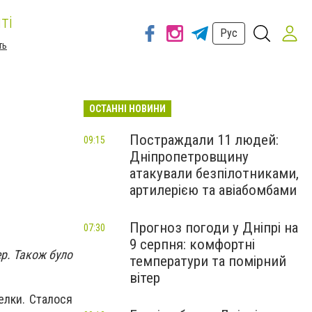
ті
Рус
ть
ОСТАННІ НОВИНИ
Постраждали 11 людей:
09:15
Дніпропетровщину
атакували безпілотниками,
артилерією та авіабомбами
Прогноз погоди у Дніпрі на
07:30
9 серпня: комфортні
ер. Також було
температури та помірний
вітер
елки.
Сталося