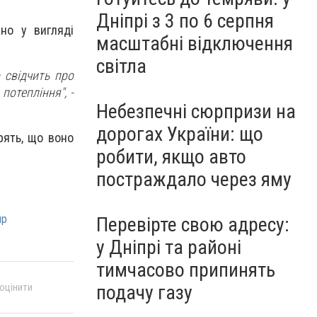
Дніпрі з 3 по 6 серпня
жно у вигляді
масштабні відключення
світла
о свідчить про
потепління", -
Небезпечні сюрпризи на
дорогах України: що
рять, що воно
робити, якщо авто
постраждало через яму
пр
Перевірте свою адресу:
у Дніпрі та районі
тимчасово припинять
 оцінити
подачу газу