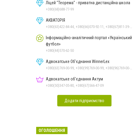
Ліцей "Теорема" - приватна дистанційна школа
+380(68)688-77-99
АКВАТОРІЯ
+380(63)422-84-44, +380(66)070-92-11, +380(67)811-39-49
Інформаційно-аналітичний портал «Український
футбол»
+380(44)570-62-50
Адвокатське Об'єднання WinnerLex
+380(63)769-00-99, +380(99)769-00-99, +380(96)769-00-99, +380(56)769-00-99
Адвокатське об'єднання Актум
+380(50)347-05-80, +380(67)566-47-09
Додати підприємство
ОГОЛОШЕННЯ