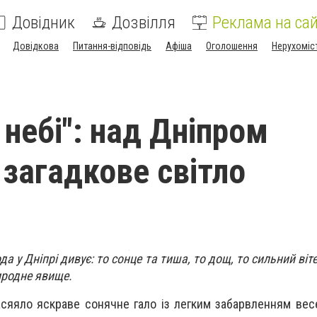
Довідник
Дозвілля
Реклама на сай
Довідкова
Питання-відповідь
Афіша
Оголошення
Нерухоміс
 небі": над Дніпром
 загадкове світло
 у Дніпрі дивує: то сонце та тиша, то дощ, то сильний віт
иродне явище.
асяяло яскраве сонячне гало
із легким забарвленням вес