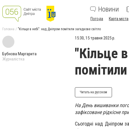
Новини
Погода
Карта міста
Головна
"Кільце в небі": над Дніпром помітили загадкове світло
15:30, 15 травня 2025 р.
"Кільце в
Бубнова Маргарита
Журналістка
помітили
Читать на русском
На День вишиванки погода
зафіксоване рідкісне пр
Сьогодні н
ад Дніпром з