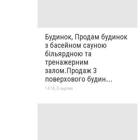
Будинок, Продам будинок
з басейном сауною
більярдною та
тренажерним
залом.Продаж 3
поверхового будин...
14:18, 3 серпня