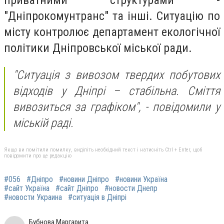
приватними структурами -
"Дніпрокомунтранс" та інші. Ситуацію по
місту контролює департамент екологічної
політики Дніпровської міської ради.
"Ситуація з вивозом твердих побутових
відходів у Дніпрі – стабільна. Сміття
вивозиться за графіком",
- повідомили у
міській раді.
Якщо ви помітили помилку, виділіть необхідний текст і натисніть Ctrl + Enter, щоб
повідомити про це редакцію
#056
#Дніпро
#новини Дніпро
#новини Україна
#сайт Україна
#сайт Дніпро
#новости Днепр
#новости Украина
#ситуація в Дніпрі
Бубнова Маргарита