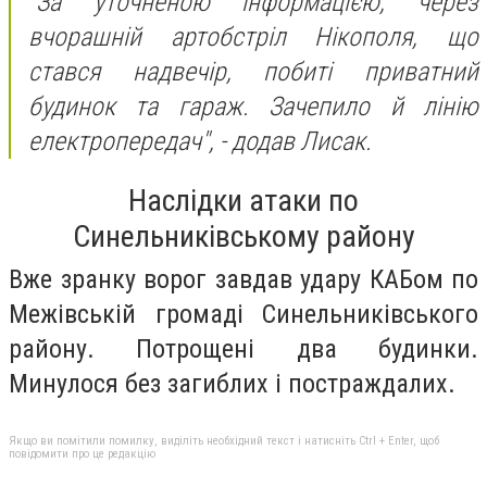
"За уточненою інформацією, через
вчорашній артобстріл Нікополя, що
стався надвечір, побиті приватний
будинок та гараж. Зачепило й лінію
електропередач",
- додав Лисак.
Наслідки атаки по
Синельниківському району
Вже зранку ворог завдав удару КАБом по
Межівській громаді Синельниківського
району. Потрощені два будинки.
Минулося без загиблих і постраждалих.
Якщо ви помітили помилку, виділіть необхідний текст і натисніть Ctrl + Enter, щоб
повідомити про це редакцію