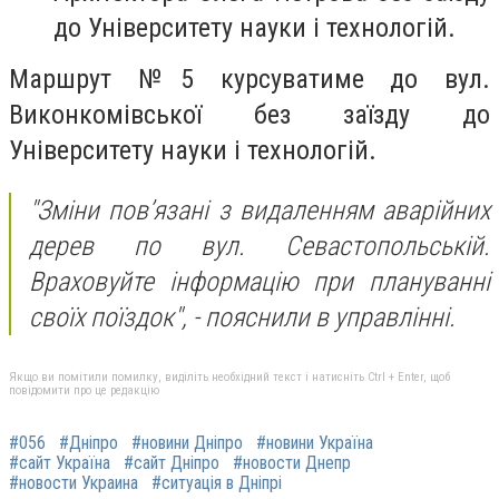
до Університету науки і технологій.
Маршрут №5 курсуватиме до вул.
Виконкомівської без заїзду до
Університету науки і технологій.
"Зміни пов’язані з видаленням аварійних
дерев по вул. Севастопольській.
Враховуйте інформацію при плануванні
своїх поїздок", -
пояснили в управлінні.
Якщо ви помітили помилку, виділіть необхідний текст і натисніть Ctrl + Enter, щоб
повідомити про це редакцію
#056
#Дніпро
#новини Дніпро
#новини Україна
#сайт Україна
#сайт Дніпро
#новости Днепр
#новости Украина
#ситуація в Дніпрі