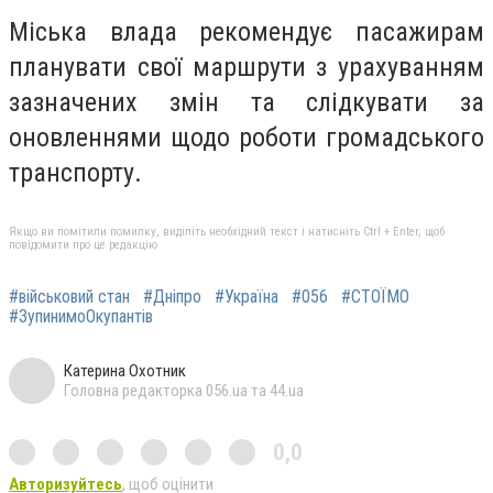
Міська влада рекомендує пасажирам
планувати свої маршрути з урахуванням
зазначених змін та слідкувати за
оновленнями щодо роботи громадського
транспорту.
Якщо ви помітили помилку, виділіть необхідний текст і натисніть Ctrl + Enter, щоб
повідомити про це редакцію
#військовий стан
#Дніпро
#Україна
#056
#СТОЇМО
#ЗупинимоОкупантів
Катерина Охотник
Головна редакторка 056.ua та 44.ua
0,0
Авторизуйтесь
, щоб оцінити