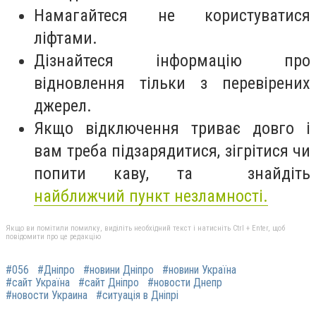
Намагайтеся не користуватися
ліфтами.
Дізнайтеся інформацію про
відновлення тільки з перевірених
джерел.
Якщо відключення триває довго і
вам треба підзарядитися, зігрітися чи
попити каву, та знайдіть
найближчий пункт незламності.
Якщо ви помітили помилку, виділіть необхідний текст і натисніть Ctrl + Enter, щоб
повідомити про це редакцію
#056
#Дніпро
#новини Дніпро
#новини Україна
#сайт Україна
#сайт Дніпро
#новости Днепр
#новости Украина
#ситуація в Дніпрі