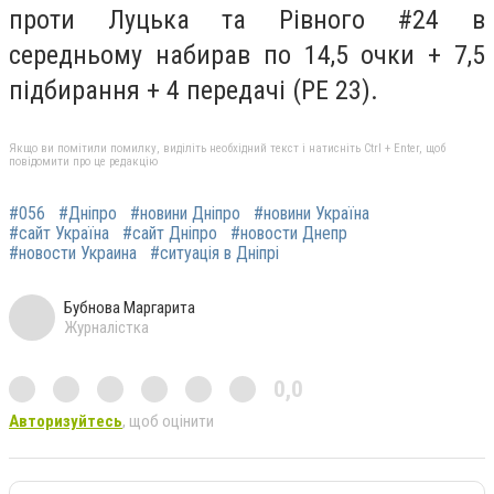
проти Луцька та Рівного #24 в
середньому набирав по 14,5 очки + 7,5
підбирання + 4 передачі (РЕ 23).
Якщо ви помітили помилку, виділіть необхідний текст і натисніть Ctrl + Enter, щоб
повідомити про це редакцію
#056
#Дніпро
#новини Дніпро
#новини Україна
#сайт Україна
#сайт Дніпро
#новости Днепр
#новости Украина
#ситуація в Дніпрі
Бубнова Маргарита
Журналістка
0,0
Авторизуйтесь
, щоб оцінити