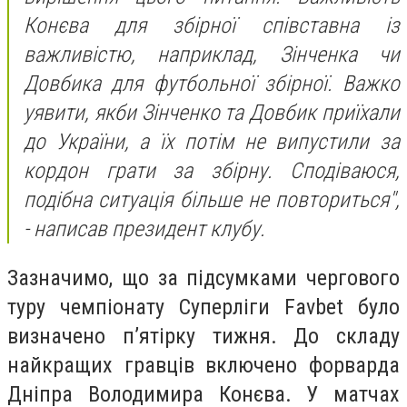
Конєва для збірної співставна із
важливістю, наприклад, Зінченка чи
Довбика для футбольної збірної. Важко
уявити, якби Зінченко та Довбик приїхали
до України, а їх потім не випустили за
кордон грати за збірну. Сподіваюся,
подібна ситуація більше не повториться",
- написав президент клубу.
Зазначимо, що з
а підсумками чергового
туру чемпіонату Суперліги Favbet було
визначено пʼятірку тижня.
До складу
найкращих гравців включено форварда
Дніпра Володимира Конєва. У матчах