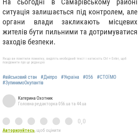
На сьогодні в Самарівському районі
ситуація залишається під контролем, але
органи влади закликають місцевих
жителів бути пильними та дотримуватися
заходів безпеки.
Якщо ви помітили помилку, виділіть необхідний текст і натисніть Ctrl + Enter, щоб
повідомити про це редакцію
#військовий стан
#Дніпро
#Україна
#056
#СТОЇМО
#ЗупинимоОкупантів
Катерина Охотник
Головна редакторка 056.ua та 44.ua
0,0
Авторизуйтесь
, щоб оцінити