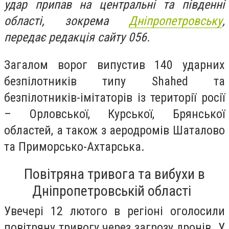
удар припав на центральні та південні
області, зокрема
Дніпропетровську
,
передає редакція сайту 056.
Загалом ворог випустив 140 ударних
безпілотників типу Shahed та
безпілотників-імітаторів із території росії
– Орловської, Курської, Брянської
областей, а також з аеродромів Шаталово
та Приморсько-Ахтарська.
Повітряна тривога та вибухи в
Дніпропетровській області
Увечері 12 лютого в регіоні оголосили
повітряну тривогу через загрозу дронів. У