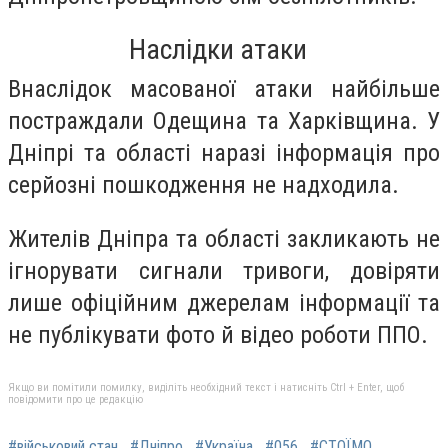
Наслідки атаки
Внаслідок масованої атаки найбільше
постраждали Одещина та Харківщина. У
Дніпрі та області наразі інформація про
серйозні пошкодження не надходила.
Жителів Дніпра та області закликають не
ігнорувати сигнали тривоги, довіряти
лише офіційним джерелам інформації та
не публікувати фото й відео роботи ППО.
Якщо ви помітили помилку, виділіть необхідний текст і натисніть Ctrl + Enter, щоб
повідомити про це редакцію
#військовий стан
#Дніпро
#Україна
#056
#СТОЇМО