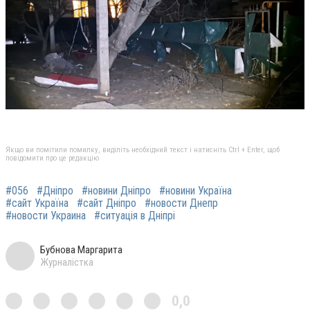
Якщо ви помітили помилку, виділіть необхідний текст і натисніть Ctrl + Enter, щоб
повідомити про це редакцію
#056
#Дніпро
#новини Дніпро
#новини Україна
#сайт Україна
#сайт Дніпро
#новости Днепр
#новости Украина
#ситуація в Дніпрі
Бубнова Маргарита
Журналістка
0,0