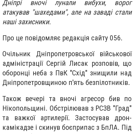
Дніпрі вночі лунали вибухи, ворог
атакував "шахедами", але на заваді стали
наші захисники.
Про це повідомляє редакція сайту 056.
Очільник Дніпропетровської військової
адміністрації Сергій Лисак розповів, що
о
боронці неба з ПвК "Схід" знищили над
Дніпропетровщиною п'ять
безпілотників.
Також вечері та вночі агресор бив по
Нікопольщині. Обстрілював з РСЗВ "Град"
та важкої артилерії. Застосував дрон-
камікадзе і скинув боєприпас з БпЛА.
Під