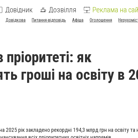
Довідник
Дозвілля
Реклама на сай
Довідкова
Питання-відповідь
Афіша
Оголошення
Нерухоміс
 пріоритеті: як
ть гроші на освіту в 
 2025 рік закладено рекордні 194,3 млрд грн на освіту та 
нансування всіх пріоритетних освітніх напрямів.