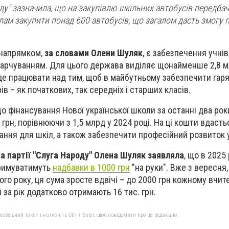
ду" зазначила, що на закупівлю шкільних автобусів передба
лам закупити понад 600 автобусів, що загалом дасть змогу 
 напрямком,
за словами Олени Шуляк
, є забезпечення учнів
арчуванням. Для цього держава виділяє щонайменше 2,8 мл
уде працювати над тим, щоб в майбутньому забезпечити гар
в – як початкових, так середніх і старших класів.
о фінансування Нової української школи за останні два ро
 грн, порівнюючи з 1,5 млрд у 2024 році.
На ці кошти вдасть
ання для шкіл, а також забезпечити професійний розвиток 
а партії "Слуга Народу" Олена Шуляк заявляла
, що в 2025
тримуватимуть
надбавки в 1000 грн
"на руки". Вже з вересня,
ого року, ця сума зросте вдвічі – до 2000 грн кожному вчит
і за рік додатково отримають 16 тис. грн.
бхідний текст і натисніть Ctrl + Enter, щоб повідомити про це редакцію