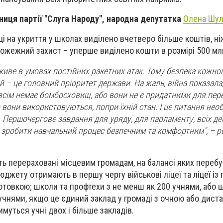
ниця партії "Слуга Народу", народна депутатка
Олена Шу
оці на укриття у школах виділено вчетверо більше коштів, ні
ипожежний захист – уперше виділено кошти в розмірі 500 млн
живе в умовах постійних ракетних атак. Тому безпека кожного
ей
–
це головний пріоритет держави.
На жаль, війна показала
овсім немає бомбосховищ, або вони не є придатними для пер
о вони використовуються, попри їхній стан. І це питання нео
 Першочергове завдання для уряду, для парламенту, всіх деп
 – зробити навчальний процес безпечним та комфортним", – р
уть перераховані місцевим громадам, на балансі яких переб
юджету отримають в першу чергу військові ліцеї та ліцеї і
отовкою; школи та профтехи з не менш як 200 учнями, або 
учнями, якщо це єдиний заклад у громаді з очною або дист
муться учні двох і більше закладів.