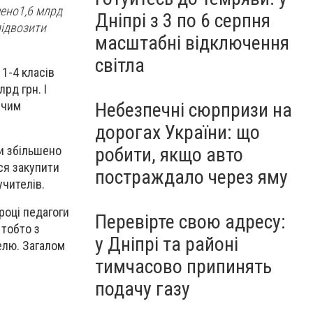
чено
1,6 млрд
Дніпрі з 3 по 6 серпня
підвозити
масштабні відключення
світла
 1-4 класів
рд грн. І
ячим
Небезпечні сюрпризи на
дорогах України: що
робити, якщо авто
ки збільшено
ся закупити
постраждало через яму
учителів.
 році педагоги
Перевірте свою адресу:
 тобто з
у Дніпрі та районі
елю. Загалом
тимчасово припинять
подачу газу