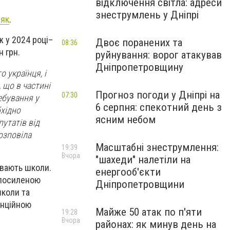
відключення світла: адреси
знеструмлень у Дніпрі
ляк
.
ж у 2024 році
–
Двоє поранених та
08:36
 грн.
руйнування: ворог атакував
Дніпропетровщину
 українця, і
, що в частині
Прогноз погоди у Дніпрі на
07:30
ебування у
6 серпня: спекотний день з
бхідно
ясним небом
утатів від
озповіла
Масштабні знеструмлення:
19:39
Вчора
"шахеди" налетіли на
увають школи.
енергооб'єкти
з посиленою
Дніпропетровщини
школи та
анційною
Майже 50 атак по п'яти
19:28
Вчора
районах: як минув день на