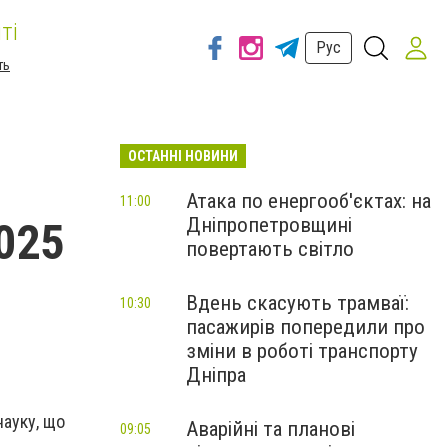
ті
Рус
ть
ОСТАННІ НОВИНИ
Атака по енергооб'єктах: на
11:00
Дніпропетровщині
2025
повертають світло
Вдень скасують трамваї:
10:30
пасажирів попередили про
зміни в роботі транспорту
Дніпра
науку, що
Аварійні та планові
09:05