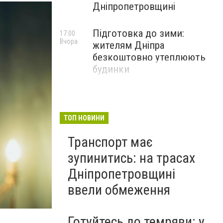
Дніпропетровщині
Підготовка до зими:
17:00
Вчора
жителям Дніпра
безкоштовно утеплюють
будинки
ТОП НОВИНИ
Транспорт має
зупинитись: на трасах
Дніпропетровщині
ввели обмеження
Готуйтесь до темряви: у