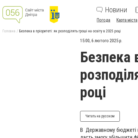
Новини
Погода
Карта міста
Головна
Безпека в пріоритеті: як розподілять гроші на освіту в 2025 році
15:00, 6 лютого 2025 р.
Безпека в
розподіля
році
Читать на русском
В Державному бюджеті на
дасть змогу збільшити фі