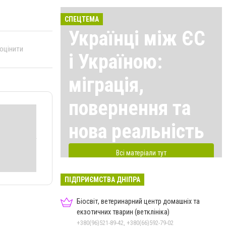
СПЕЦТЕМА
Українці між ЄС
 оцінити
і Україною:
міграція,
повернення та
нова реальність
Всі матеріали тут
ПІДПРИЄМСТВА ДНІПРА
Біосвіт, ветеринарний центр домашніх та
екзотичних тварин (ветклініка)
+380(96)521-89-42, +380(66)592-79-02