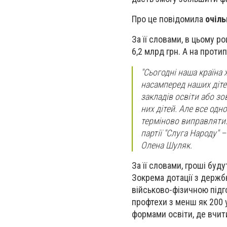
Про це повідомила
очіль
За її словами, в цьому р
6,2 млрд грн. А на прот
"Сьогодні наша країна 
насамперед наших діт
закладів освіти або з
них дітей. Але все одн
терміново виправляти.
партії "Слуга Народу"
Олена Шуляк.
За її словами, гроші буд
Зокрема дотації з держб
військово-фізичною підг
профтехи з менш як 200 
формами освіти, де вчити