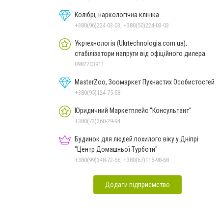
Колібрі, наркологічна клініка
+380(96)224-03-03, +380(50)224-03-03
Укртехнологія (Ukrtechnologia.com.ua),
стабілізатори напруги від офіційного дилера
0982203911
MasterZoo, Зоомаркет Пухнастих Особистостей
+380(95)124-75-58
Юридичний Маркетплейс "Консультант"
+380(73)260-29-94
Будинок для людей похилого віку у Дніпрі
"Центр Домашньої Турботи"
+380(99)348-72-56, +380(67)115-98-68
Додати підприємство