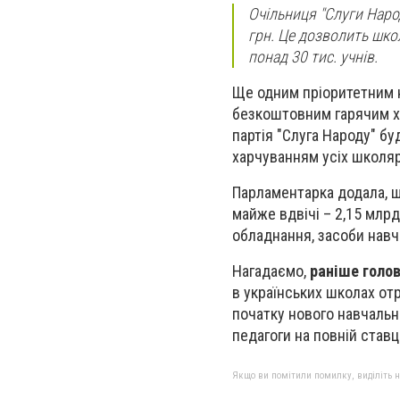
Очільниця "Слуги Наро
грн. Це дозволить шко
понад 30 тис. учнів.
Ще одним пріоритетним
безкоштовним гарячим х
партія "Слуга Народу" б
харчуванням усіх школярі
Парламентарка додала, щ
майже вдвічі – 2,15 млрд
обладнання, засоби навч
Нагадаємо,
раніше голов
в українських школах о
початку нового навчальн
педагоги на повній ставц
Якщо ви помітили помилку, виділіть нео