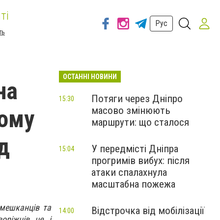
ті
Рус
ть
ОСТАННІ НОВИНИ
на
Потяги через Дніпро
15:30
масово змінюють
кому
маршрути: що сталося
д
У передмісті Дніпра
15:04
прогримів вибух: після
атаки спалахнула
масштабна пожежа
 мешканців та
Відстрочка від мобілізації
14:00
оріжців це і