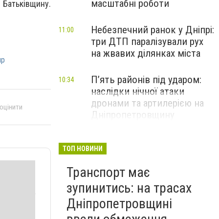
масштабні роботи
 Батьківщину.
Небезпечний ранок у Дніпрі:
11:00
три ДТП паралізували рух
на жвавих ділянках міста
пр
П’ять районів під ударом:
10:34
наслідки нічної атаки
дронами та артилерією на
 оцінити
Дніпропетровщину
ТОП НОВИНИ
Транспорт має
зупинитись: на трасах
Дніпропетровщині