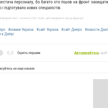
естача персоналу, бо багато хто пішов на фронт захищати
і підготувало нових спеціалістів.
бхідний текст і натисніть Ctrl + Enter, щоб повідомити про це редакцію
іпро
#новини Україна
#сайт Україна
#сайт Дніпро
#новости Дне
 в Дніпрі
0,0
Оцініть першим
Авторизуйтесь
, щоб
исуйтесь на наші канали