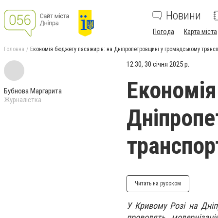
Новини
Погода
Карта міста
Головна
Економія бюджету пасажирів: на Дніпропетровщині у громадському транс
12:30, 30 січня 2025 р.
Економія
Бубнова Маргарита
Журналістка
Дніпропе
транспор
Читать на русском
У Кривому Розі на Дніп
проводять модернізаці