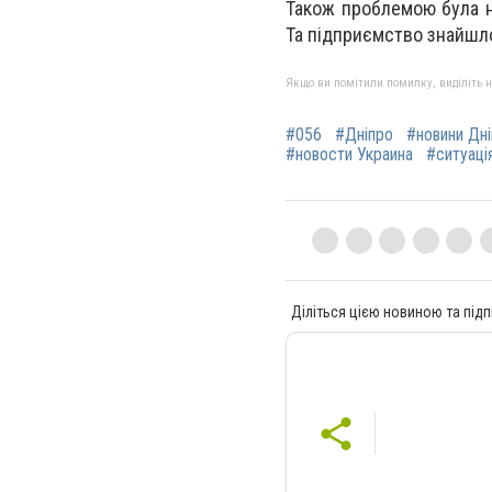
Також проблемою була н
Та підприємство знайшло 
Якщо ви помітили помилку, виділіть нео
#056
#Дніпро
#новини Дн
#новости Украина
#ситуація
Діліться цією новиною та підп