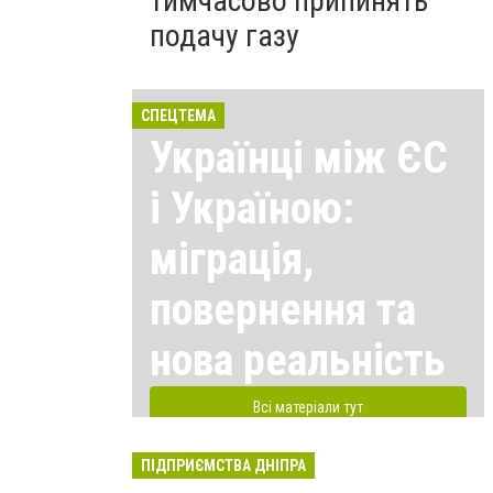
тимчасово припинять
подачу газу
СПЕЦТЕМА
Українці між ЄС
і Україною:
міграція,
повернення та
нова реальність
Всі матеріали тут
ПІДПРИЄМСТВА ДНІПРА