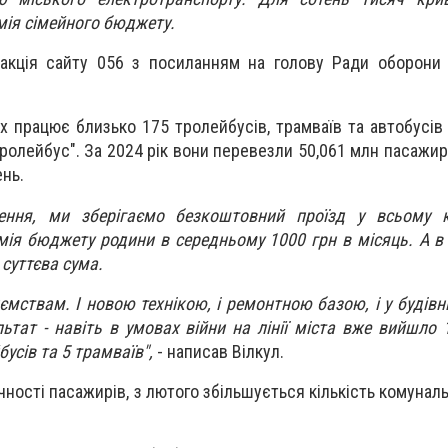
мія сімейного бюджету.
акція сайту 056 з посиланням на голову Ради оборони 
х працює близько 175 тролейбусів, трамваїв та автобусів
ролейбус". За 2024 рік вони перевезли 50,061 млн пасажир
ень.
ення, ми зберігаємо безкоштовний проїзд у всьому 
омія бюджету родини в середньому 1000 грн в місяць. А в 
- суттєва сума.
ствам. І новою технікою, і ремонтною базою, і у будівни
ьтат - навіть в умовах війни на лінії міста вже вийшло 
усів та 5 трамваїв",
- написав Вілкул.
чності пасажирів, з лютого збільшується кількість комунал