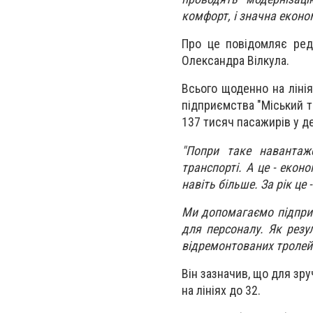
комфорт, і значна еконо
Про це повідомляє ред
Олександра Вілкула.
Всього щоденно на лінія
підприємства "Міський т
137 тисяч пасажирів у д
"Попри таке навантаж
транспорті. А це - екон
навіть більше. За рік це 
Ми допомагаємо підприєм
для персоналу. Як резул
відремонтованих тролейб
Він зазначив, що для зру
на лініях до 32.