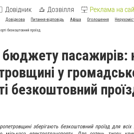
Довідник
Дозвілля
Реклама на сай
Довідкова
Питання-відповідь
Афіша
Оголошення
Нерухоміс
порті безкоштовний проїзд
 бюджету пасажирів: 
тровщині у громадсь
ті безкоштовний проїз
ропетровщині зберігають безкоштовний проїзд для всіх
ю міського електротранспорту. Для сотень тисяч крив