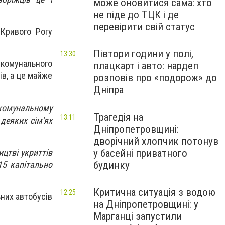
може оновитися сама: хто
не піде до ТЦК і де
перевірити свій статус
Кривого Рогу
Півтори години у полі,
13:30
 комунального
плацкарт і авто: нардеп
ів, а це майже
розповів про «подорож» до
Дніпра
комунальному
Трагедія на
13:11
деяких сім'ях
Дніпропетровщині:
дворічний хлопчик потонув
цтві укриттів
у басейні приватного
15 капітально
будинку
Критична ситуація з водою
12:25
ьних автобусів
на Дніпропетровщині: у
Марганці запустили