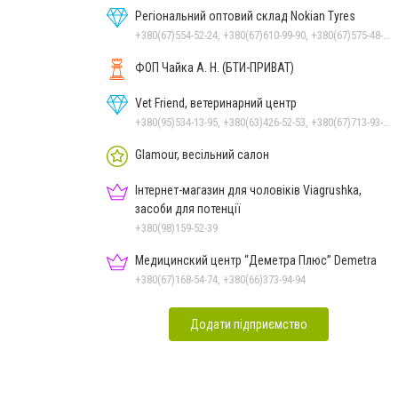
Регіональний оптовий склад Nokian Tyres
+380(67)554-52-24, +380(67)610-99-90, +380(67)575-48-22
ФОП Чайка А. Н. (БТИ-ПРИВАТ)
Vet Friend, ветеринарний центр
+380(95)534-13-95, +380(63)426-52-53, +380(67)713-93-47
Glamour, весільний салон
Інтернет-магазин для чоловіків Viagrushka,
засоби для потенції
+380(98)159-52-39
Медицинский центр “Деметра Плюс” Demetra
+380(67)168-54-74, +380(66)373-94-94
Додати підприємство