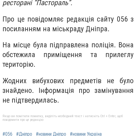
ресторані “Пастораль”.
Про це повідомляє редакція сайту 056 з
посиланням на міськраду Дніпра.
На місце була підправлена поліція. Вона
обстежила приміщення та прилеглу
територію.
Жодних вибухових предметів не було
знайдено. Інформація про замінування
не підтвердилась.
Якщо ви помітили помилку, виділіть необхідний текст і натисніть Ctrl + Enter, щоб
повідомити про це редакцію
#056
#Дніпро
#новини Дніпро
#новини Україна