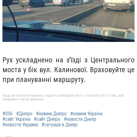
Рух ускладнено на з'їзді з Центрального
моста у бік вул. Калинової. Враховуйте це
при плануванні маршруту.
Якщо ви помітили помилку, виділіть необхідний текст і натисніть Ctrl + Enter, щоб
повідомити про це редакцію
#056
#Дніпро
#новини Дніпро
#новини Україна
#сайт Україна
#сайт Дніпро
#новости Днепр
#новости Украина
#ситуація в Дніпрі