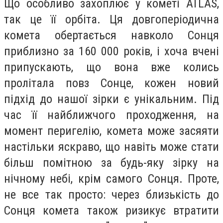
Що особливо захоплює у кометі ATLAS,
так це її орбіта. Ця довгоперіодична
комета обертається навколо Сонця
приблизно за 160 000 років, і хоча вчені
припускають, що вона вже колись
пролітала повз Сонце, кожен новий
підхід до нашої зірки є унікальним. Під
час її найближчого проходження, на
момент перигелію, комета може засяяти
настільки яскраво, що навіть може стати
більш помітною за будь-яку зірку на
нічному небі, крім самого Сонця. Проте,
не все так просто: через близькість до
Сонця комета також ризикує втратити