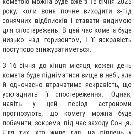
кометою можна буде вже з 16 січня 2025
року, коли вона почне виходити з-під
сонячних відблисків і ставати видимою
для спостережень. В цей час комета буде
низько над горизонтом, і її яскравість
поступово знижуватиметься.
З 16 січня до кінця місяця, кожен день
комета буде підніматися вище в небі, але
й одночасно втрачатиме яскравість, що
ускладнить її спостереження. Однак,
навіть у цей період астрономи
прогнозують, що комету можна буде
побачити, зокрема, під час заходу Сонця.
Для тих, хто живе далі на південь у