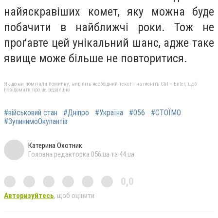
найяскравіших комет, яку можна буде
побачити в найближчі роки. Тож не
проґавте цей унікальний шанс, адже таке
явище може більше не повторитися.
Якщо ви помітили помилку, виділіть необхідний текст і натисніть Ctrl + Enter, щоб
повідомити про це редакцію
#військовий стан
#Дніпро
#Україна
#056
#СТОЇМО
#ЗупинимоОкупантів
Катерина Охотник
Головна редакторка 056.ua та 44.ua
0,0
Авторизуйтесь
, щоб оцінити