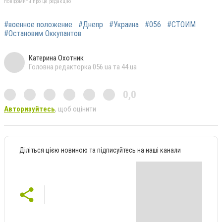
повідомити про це редакцію
#военное положение
#Днепр
#Украина
#056
#СТОИМ
#Остановим Оккупантов
Катерина Охотник
Головна редакторка 056.ua та 44.ua
0,0
Авторизуйтесь
, щоб оцінити
Діліться цією новиною та підписуйтесь на наші канали