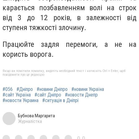
карається позбавленням волі на строк
від 3 до 12 років, в залежності від
ступеня тяжкості злочину.
Працюйте задля перемоги, а не на
користь ворога.
Якщо ви помітили помилку, виділіть необхідний текст і натисніть Ctrl + Enter, щоб
повідомити про це редакцію
#056
#Дніпро
#новини Дніпро
#новини Україна
#сайт Україна
#сайт Дніпро
#новости Днепр
#новости Украина
#ситуація в Дніпрі
Бубнова Маргарита
Журналістка
0,0