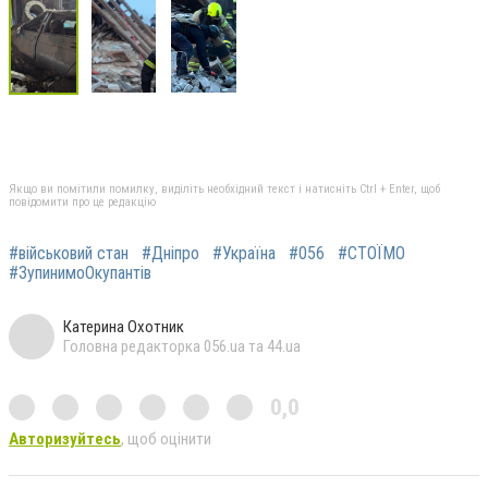
Якщо ви помітили помилку, виділіть необхідний текст і натисніть Ctrl + Enter, щоб
повідомити про це редакцію
#військовий стан
#Дніпро
#Україна
#056
#СТОЇМО
#ЗупинимоОкупантів
Катерина Охотник
Головна редакторка 056.ua та 44.ua
0,0
Авторизуйтесь
, щоб оцінити