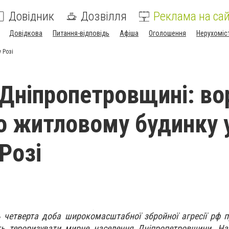
Довідник
Дозвілля
Реклама на сай
Довідкова
Питання-відповідь
Афіша
Оголошення
Нерухоміс
 Розі
 Дніпропетровщині: во
о житловому будинку 
Розі
 четверта доба широкомасштабної збройної агресії рф п
ь тероризувати мирне населення Дніпропетровщини. Нар