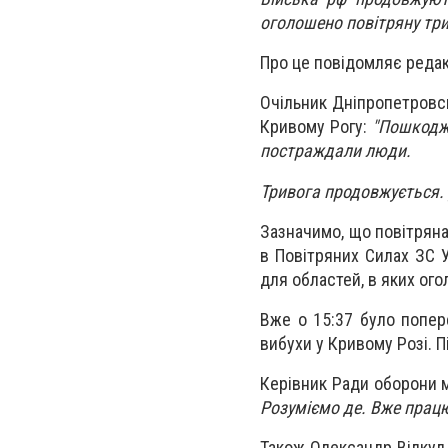
оголошено повітряну три
Про це повідомляє редак
Очільник Дніпропетровсь
Кривому Рогу:
"Пошкодже
постраждали люди.
Тривога продовжується. 
Зазначимо, що повітряна
в Повітряних Силах ЗС 
для областей, в яких ог
Вже о 15:37 було попер
вибухи у Кривому Розі. П
Керівник Ради оборони м
Розуміємо де. Вже працю
Також Олександр Вілкул