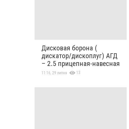
Дисковая борона (
дискатор/дископлуг) АГД
– 2.5 прицепная-навесная
13
11:16, 29 липня