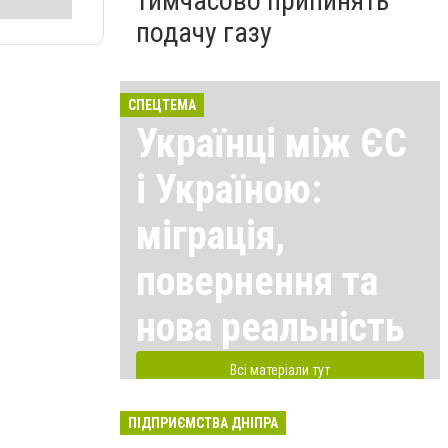
тимчасово припинять
подачу газу
СПЕЦТЕМА
Українці між ЄС
і Україною:
міграція,
повернення та
нова реальність
Всі матеріали тут
ПІДПРИЄМСТВА ДНІПРА