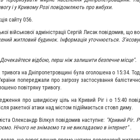
вогу і у Кривому Розі повідомляють про вибухи.
ція сайту 056.
кої військової адміністрації Сергій Лисак повідомив, що в
ний житловий будинок. Інформація уточнюється. З’ясову
Дочекайтеся відбою, перш ніж залишити безпечне місце".
 тривога на Дніпропетровщині була оголошена о 15:34. Тод
України попереджали про загрозу застосування балістичн
олошено повітряну тривогу.
едження про швидкісну ціль на Кривий Ріг і о 15:40 пов
ісля ракетної атаки над містом підіймається стовп диму.
іста Олександр Вілкул повідомив наступне:
"Кривий Ріг. Р
ємо. Нічого не знімаємо та не викладаємо в інтернет" .
 додав, що ворог влучив прямо чотири-поверховий житлов