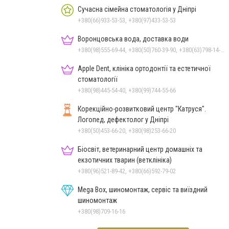
Сучасна сімейна стоматологія у Дніпрі
+380(66)933-53-53, +380(97)433-53-53
Воронцовська вода, доставка води
+380(98)555-69-44, +380(50)760-39-90, +380(63)798-14-88, +380(56)798-14-88
Apple Dent, клініка ортодонтії та естетичної
стоматології
+380(98)445-54-40, +380(99)744-55-66
Корекційно-розвитковий центр "Катруся".
Логопед, дефектолог у Дніпрі
+380(50)453-66-20, +380(98)253-66-20
Біосвіт, ветеринарний центр домашніх та
екзотичних тварин (ветклініка)
+380(96)521-89-42, +380(66)592-79-02
Mega Box, шиномонтаж, сервіс та виїздний
шиномонтаж
+380(98)709-16-16