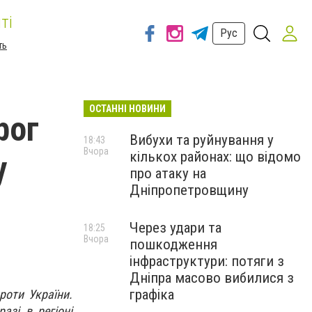
ті
Рус
ть
ОСТАННІ НОВИНИ
рог
Вибухи та руйнування у
18:43
Вчора
кількох районах: що відомо
у
про атаку на
Дніпропетровщину
Через удари та
18:25
Вчора
пошкодження
інфраструктури: потяги з
Дніпра масово вибилися з
графіка
роти України.
азі в регіоні