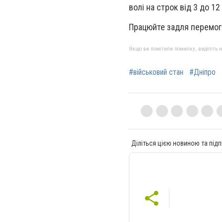
волі на строк від 3 до 1
Працюйте задля перемоги
Якщо ви помітили помилку, виділіть нео
#військовий стан
#Дніпро
Діліться цією новиною та підп