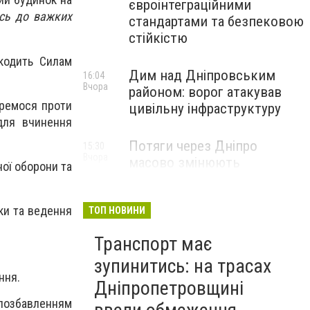
євроінтеграційними
ось до важких
стандартами та безпековою
стійкістю
шкодить Силам
Дим над Дніпровським
16:04
Вчора
районом: ворог атакував
оремося проти
цивільну інфраструктуру
для вчинення
Потяги через Дніпро
15:30
Вчора
масово змінюють
ої оборони та
маршрути: що сталося
ки та ведення
ТОП НОВИНИ
Транспорт має
зупинитись: на трасах
єння.
Дніпропетровщині
 позбавленням