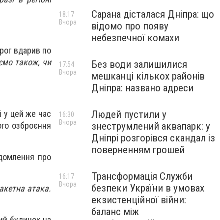
Сарана дісталася Дніпра: що
18:17
Вчора
відомо про появу
небезпечної комахи
орог вдарив по
ємо також, чи
Без води залишилися
17:54
Вчора
мешканці кількох районів
Дніпра: названо адреси
і у цей же час
Людей пустили у
16:30
Вчора
ого озброєння
знеструмлений аквапарк: у
Дніпрі розгорівся скандал із
поверненням грошей
ідомлення про
Трансформація Служби
16:17
Вчора
безпеки України в умовах
акетна атака.
екзистенційної війни:
баланс між
ий будинок на