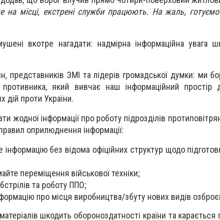
е на місці, екстрені служби працюють. На жаль, готуєм
мушені вкотре нагадати: надмірна інформаційна увага 
н, представників ЗМІ та лідерів громадської думки: ми б
о противника, який вивчає наш інформаційний простір 
 дій проти України.
и жодної інформації про роботу підрозділів протиповітрян
правил оприлюднення інформації:
 інформацію без відома офіційних структур щодо підготов
айте переміщення військової техніки;
бстрілів та роботу ППО;
формацію про місця виробництва/збуту нових видів озбро
атеріалів шкодить обороноздатності країни та карається