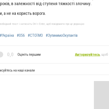
2 років, в залежності від ступеня тяжкості злочину.
, а не на користь ворога.
бхідний текст і натисніть Ctrl + Enter, щоб повідомити про це редакцію
#Україна
#056
#СТОЇМО
#ЗупинимоОкупантів
0,0
Оцініть першим
Авторизуйтесь
, щоб
исуйтесь на наші канали