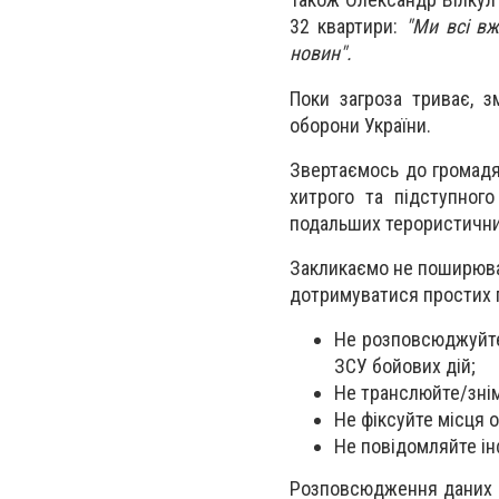
32 квартири:
"Ми всі вж
новин".
Поки загроза триває, з
оборони України.
Звертаємось до громадя
хитрого та підступног
подальших терористичних
Закликаємо не поширюват
дотримуватися простих 
Не розповсюджуйте
ЗСУ бойових дій;
Не транслюйте/знім
Не фіксуйте місця о
Не повідомляйте ін
Розповсюдження даних м