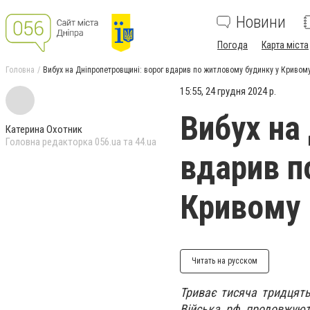
Новини
Погода
Карта міста
Головна
Вибух на Дніпропетровщині: ворог вдарив по житловому будинку у Кривому
15:55, 24 грудня 2024 р.
Вибух на
Катерина Охотник
Головна редакторка 056.ua та 44.ua
вдарив п
Кривому 
Читать на русском
Триває тисяча тридцять
Війська рф продовжуют