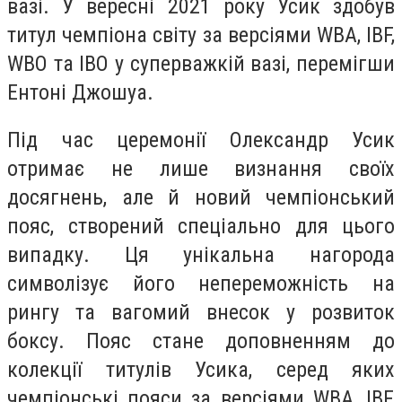
вазі. У вересні 2021 року Усик здобув
титул чемпіона світу за версіями WBA, IBF,
WBO та IBO у суперважкій вазі, перемігши
Ентоні Джошуа.
Під час церемонії Олександр Усик
отримає не лише визнання своїх
досягнень, але й новий чемпіонський
пояс, створений спеціально для цього
випадку. Ця унікальна нагорода
символізує його непереможність на
рингу та вагомий внесок у розвиток
боксу. Пояс стане доповненням до
колекції титулів Усика, серед яких
чемпіонські пояси за версіями WBA, IBF,