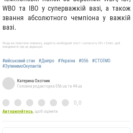
WBO та IBO у суперважкій вазі, а також
звання абсолютного чемпіона у важкій
вазі.
Якщо ви помітили помилку, виділіть необхідний текст і натисніть Ctrl + Enter, щоб
повідомити про це редакцію
#військовий стан
#Дніпро
#Україна
#056
#СТОЇМО
#ЗупинимоОкупантів
Катерина Охотник
Головна редакторка 056.ua та 44.ua
0,0
Авторизуйтесь
, щоб оцінити