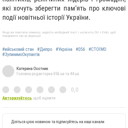
які хочуть зберегти пам’ять про ключові
події новітньої історії України.
Якщо ви помітили помилку, виділіть необхідний текст і натисніть Ctrl + Enter, щоб
повідомити про це редакцію
#військовий стан
#Дніпро
#Україна
#056
#СТОЇМО
#ЗупинимоОкупантів
Катерина Охотник
Головна редакторка 056.ua та 44.ua
0,0
Авторизуйтесь
, щоб оцінити
Діліться цією новиною та підписуйтесь на наші канали