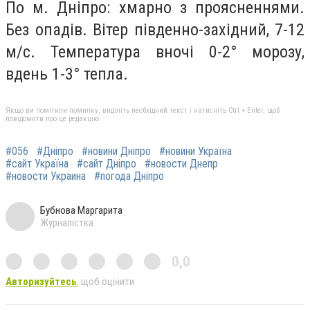
По м. Дніпро: хмарно з проясненнями.
Без опадів. Вітер південно-західний, 7-12
м/с. Температура вночі 0-2° морозу,
вдень 1-3° тепла.
Якщо ви помітили помилку, виділіть необхідний текст і натисніть Ctrl + Enter, щоб
повідомити про це редакцію
#056
#Дніпро
#новини Дніпро
#новини Україна
#сайт Україна
#сайт Дніпро
#новости Днепр
#новости Украина
#погода Дніпро
Бубнова Маргарита
Журналістка
0,0
Авторизуйтесь
, щоб оцінити