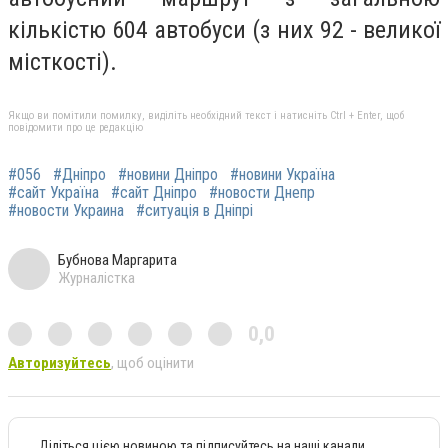
кількістю 604 автобуси (з них 92 - великої
місткості).
Якщо ви помітили помилку, виділіть необхідний текст і натисніть Ctrl + Enter, щоб
повідомити про це редакцію
#056
#Дніпро
#новини Дніпро
#новини Україна
#сайт Україна
#сайт Дніпро
#новости Днепр
#новости Украина
#ситуація в Дніпрі
Бубнова Маргарита
Журналістка
0,0
Авторизуйтесь
, щоб оцінити
Діліться цією новиною та підписуйтесь на наші канали