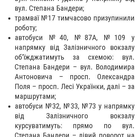
вул. Степана Бандери;
трамваї №17 тимчасово призупинили
роботу;
автобуси №40, №87А, №109 у
напрямку від Залізничного вокзалу
об’їжджатимуть за схемою: вул.
Степана Бандери – вул. Володимира
Антоновича – просп. Олександра
Поля – просп. Лесі Українки, далі – за
маршрутами;
автобуси №32, №33, №73 у напрямку
від Залізничного вокзалу
курсуватимуть: прямо по вул.
Степана Бандери – лівий поворот на