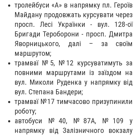
тролейбуси «А» в напрямку пл. Героїв
Майдану продовжать курсувати через
просп. Лесі Українки - вул. 128-ої
Бригади Тероборони - просп. Дмитра
Яворницького, далі – за своїм
маршрутом;
трамваї №5, №12 курсуватимуть за
повними маршрутами із заїздом на
вул. Миколи Руденка у напрямку від
вул. Степана Бандери;
трамваї №17 тимчасово призупинили
роботу;
автобуси №40, №87А, №109 у
напрямку від Залізничного вокзалу