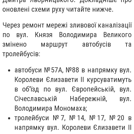
оновлені схеми руху читайте нижче.
Через ремонт мережі зливової каналізації
по вул. Князя Володимира Великого
змінено маршрут автобусів та
тролейбусів:
автобуси №57А, №88 в напрямку вул.
Королеви Єлизавети ІІ курсуватимуть
в об'їзд по вул. Європейській, вул.
Січеславській Набережній, вул.
Володимира Мономаха;
тролейбуси №7, №14, №17, №20 в
напрямку вул. Королеви Єлизавети ІІ