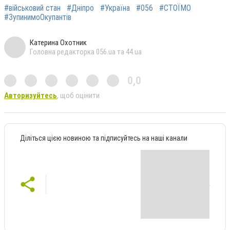
#військовий стан
#Дніпро
#Україна
#056
#СТОЇМО
#ЗупинимоОкупантів
Катерина Охотник
Головна редакторка 056.ua та 44.ua
0,0
Авторизуйтесь
, щоб оцінити
Діліться цією новиною та підписуйтесь на наші канали