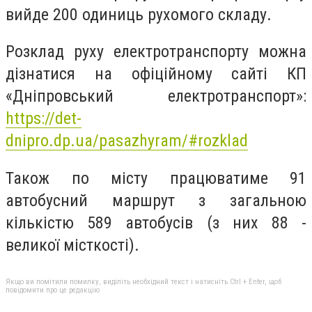
вийде 200 одиниць рухомого складу.
Розклад руху електротранспорту можна
дізнатися на офіційному сайті КП
«Дніпровський електротранспорт»:
https://det-
dnipro.dp.ua/pasazhyram/#rozklad
Також по місту працюватиме 91
автобусний маршрут з загальною
кількістю 589 автобусів (з них 88 -
великої місткості).
Якщо ви помітили помилку, виділіть необхідний текст і натисніть Ctrl + Enter, щоб
повідомити про це редакцію