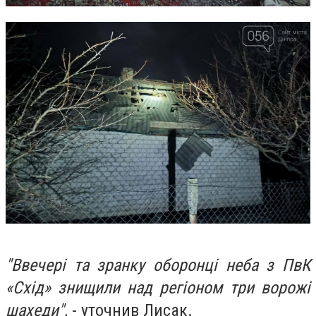
"Ввечері та зранку оборонці неба з ПвК
«Схід» знищили над регіоном три ворожі
шахеди",
- уточнив Лисак.