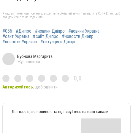
Якщо ви помітили помилку, виділіть необхідний текст і натисніть Ctrl + Enter, щоб
повідомити про це редакцію
#056
#Дніпро
#новини Дніпро
#новини Україна
#сайт Україна
#сайт Дніпро
#новости Днепр
#новости Украина
#ситуація в Дніпрі
Бубнова Маргарита
Журналістка
0,0
Авторизуйтесь
, щоб оцінити
Діліться цією новиною та підписуйтесь на наші канали