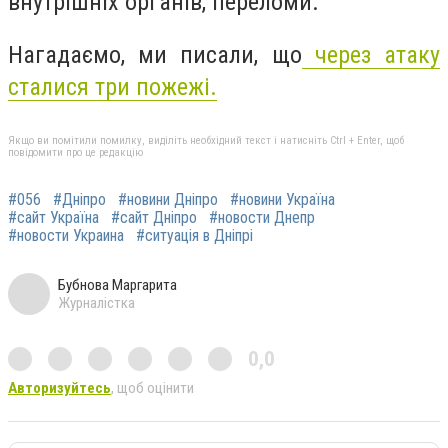
внутрішніх органів, переломи.
Нагадаємо, ми писали, що
через атаку
сталися три пожежі.
Якщо ви помітили помилку, виділіть необхідний текст і натисніть Ctrl + Enter, щоб
повідомити про це редакцію
#056
#Дніпро
#новини Дніпро
#новини Україна
#сайт Україна
#сайт Дніпро
#новости Днепр
#новости Украина
#ситуація в Дніпрі
Бубнова Маргарита
Журналістка
0,0
Авторизуйтесь
, щоб оцінити