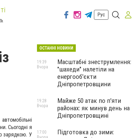
ті
Рус
ть
ОСТАННІ НОВИНИ
із
Масштабні знеструмлення:
19:39
Вчора
"шахеди" налетіли на
енергооб'єкти
Дніпропетровщини
Майже 50 атак по п'яти
19:28
Вчора
районах: як минув день на
Дніпропетровщині
 автомобільні
и. Сьогодні я
Підготовка до зими:
17:00
ю зарядкою. У
Вчора