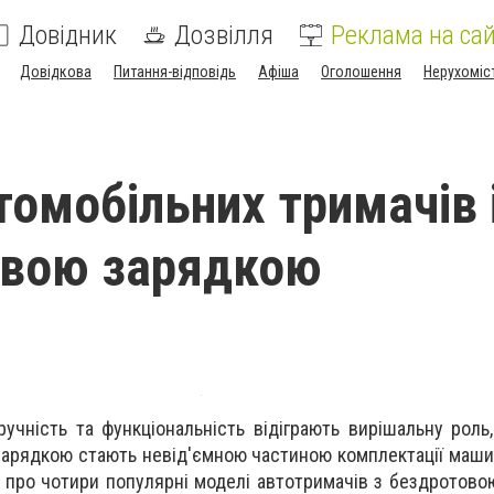
Довідник
Дозвілля
Реклама на сай
Довідкова
Питання-відповідь
Афіша
Оголошення
Нерухоміс
томобільних тримачів 
овою зарядкою
ручність та функціональність відіграють вирішальну роль,
зарядкою стають невід'ємною частиною комплектації машин
про чотири популярні моделі автотримачів з бездротово