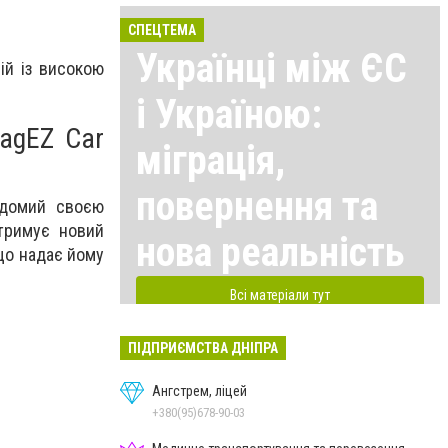
СПЕЦТЕМА
Українці між ЄС
рій із високою
і Україною:
agEZ Car
міграція,
повернення та
ідомий своєю
дтримує новий
нова реальність
що надає йому
Всі матеріали тут
ПІДПРИЄМСТВА ДНІПРА
Ангстрем, ліцей
+380(95)678-90-03