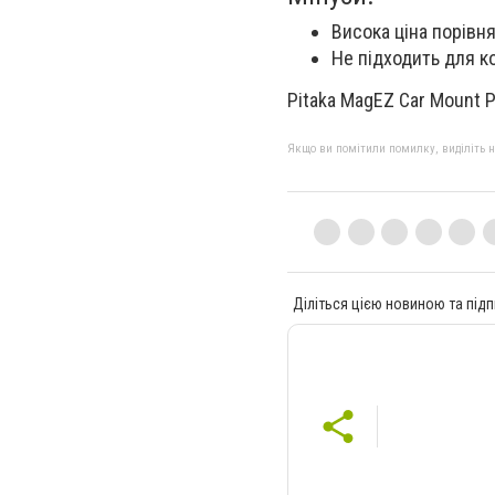
Висока ціна порівн
Не підходить для к
Pitaka MagEZ Car Mount Pr
Якщо ви помітили помилку, виділіть нео
Діліться цією новиною та підп