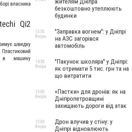
жителям Дніпра
иборі власника
безкоштовно утеплюють
будинки
echi Qi2
"Заправка вогнем": у Дніпрі
15:35
Вчора
на АЗС загорівся
тримує швидку
автомобіль
. Пластиковий
 в машину
"Пакунок школяра" у Дніпрі:
14:30
Вчора
як отримати 5 тис. грн та на
що витратити
«Пастки» для дронів: як на
13:00
Вчора
Дніпропетровщині
захищають дороги від атак
Дрон влучив у стіну: у
12:00
Вчора
Дніпрі відновлюють