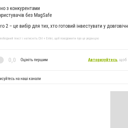
яно з конкурентами
ористувачів без MagSafe
o 2 – це вибір для тих, хто готовий інвестувати у довговічн
бхідний текст і натисніть Ctrl + Enter, щоб повідомити про це редакцію
0,0
Оцініть першим
Авторизуйтесь
, щоб
исуйтесь на наші канали