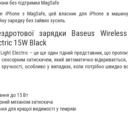
фони без підтримки MagSafe
е iPhone з MagSafe, цей власник для iPhone в машину
йну зарядку без зайвих зусиль.
здротової зарядки Baseus Wireless
ctric 15W Black
 Light Electric – це ще один гідний представник, що пропо
й сенсорним затискачем, який автоматично відкривається,
 зручності, особливо у випадках, коли потрібно швидко в
ання до 15 Вт
рний механізм затискача
ння для кращої видимості у темряві