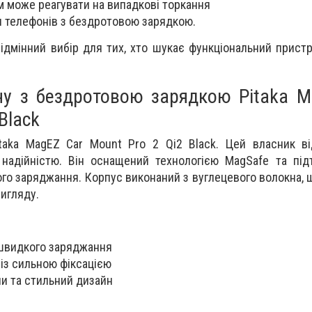
 може реагувати на випадкові торкання
я телефонів з бездротовою зарядкою.
 відмінний вибір для тих, хто шукає функціональний прист
ну з бездротовою зарядкою Pitaka M
Black
taka MagEZ Car Mount Pro 2 Qi2 Black. Цей власник в
 надійністю. Він оснащений технологією MagSafe та пі
го заряджання. Корпус виконаний з вуглецевого волокна, 
вигляду.
 швидкого заряджання
 із сильною фіксацією
ли та стильний дизайн