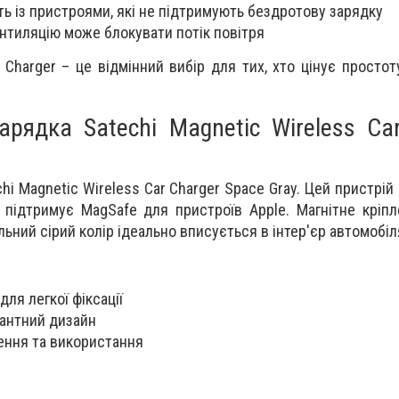
ь із пристроями, які не підтримують бездротову зарядку
нтиляцію може блокувати потік повітря
r Charger – це відмінний вибір для тих, хто цінує просто
арядка Satechi Magnetic Wireless Ca
hi Magnetic Wireless Car Charger Space Gray. Цей пристрій
 підтримує MagSafe для пристроїв Apple. Магнітне кріп
льний сірий колір ідеально вписується в інтер'єр автомобіл
ля легкої фіксації
гантний дизайн
ення та використання