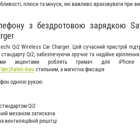
обливості, плюси та мінуси, які важливо враховувати при в
лефону з бездротовою зарядкою Sat
rger
echi Qi2 Wireless Car Charger. Цей сучасний пристрій під
стандарту Qi2, забезпечуючи зручне та надійне кріплення
ими акцентами роблять тримач для iPhone
/derzhateli-kiev
стильним, а магнітна фіксація
ефон однією рукою.
стандартом Qi2
ний механізм затискача
на вентиляційній решітці