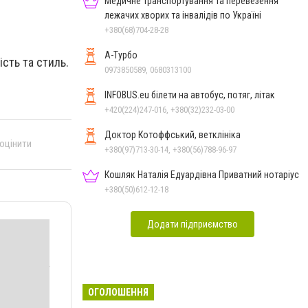
Медичне транспортування та перевезення
лежачих хворих та інвалідів по Україні
+380(68)704-28-28
А-Турбо
ість та стиль.
0973850589, 0680313100
INFOBUS.eu білети на автобус, потяг, літак
+420(224)247-016, +380(32)232-03-00
Доктор Котоффський, ветклініка
 оцінити
+380(97)713-30-14, +380(56)788-96-97
Кошляк Наталія Едуардівна Приватний нотаріус
+380(50)612-12-18
Додати підприємство
ОГОЛОШЕННЯ