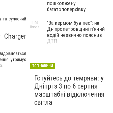
пошкоджену
багатоповерхівку
ту та сучасний
"За кермом був пес": на
11:00
Вчора
Дніпропетровщині п'яний
r Charger
водій незвично пояснив
ДТП
 відрізняється
лення утримує
я.
ТОП НОВИНИ
Готуйтесь до темряви: у
Дніпрі з 3 по 6 серпня
масштабні відключення
світла