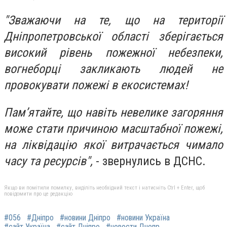
"Зважаючи на те, що на території
Дніпропетровської області зберігається
високий рівень пожежної небезпеки,
вогнеборці закликають людей не
провокувати пожежі в екосистемах!
Пам’ятайте, що навіть невелике загоряння
може стати причиною масштабної пожежі,
на ліквідацію якої витрачається чимало
часу та ресурсів",
- звернулись в ДСНС.
Якщо ви помітили помилку, виділіть необхідний текст і натисніть Ctrl + Enter, щоб
повідомити про це редакцію
#056
#Дніпро
#новини Дніпро
#новини Україна
#сайт Україна
#сайт Дніпро
#новости Днепр