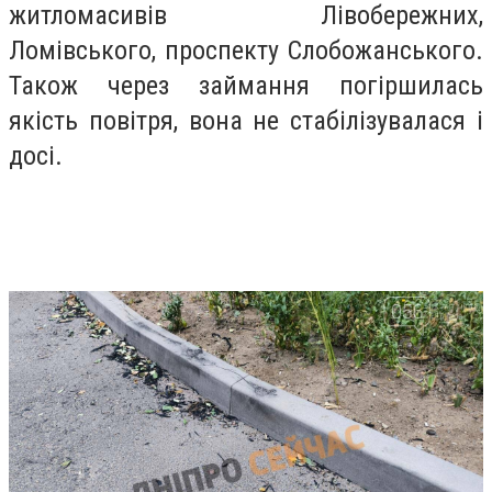
житломасивів Лівобережних,
Ломівського, проспекту Слобожанського.
Також через займання погіршилась
якість повітря, вона не стабілізувалася і
досі.