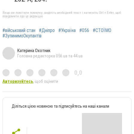
Якщо ви помітили помилку, виділіть необхідний текст і натисніть Ctrl + Enter, щоб
повідомити про це редакцію
#військовий стан
#Дніпро
#Україна
#056
#СТОЇМО
#ЗупинимоОкупантів
Катерина Охотник
Головна редакторка 056.ua та 44.ua
0,0
Авторизуйтесь
, щоб оцінити
Діліться цією новиною та підписуйтесь на наші канали