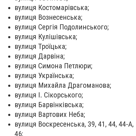
вулиця Костомарівська;
вулиця Вознесенська;
вулиця Сергія Подолинського;
вулиця Кулішівська;
вулиця Троїцька;
вулиця Дарвіна;
вулиця Симона Петлюри;
вулиця Українська;
вулиця Михайла Драгоманова;
вулиця І. Сікорського;
вулиця Барвінківська;
вулиця Вартових Неба;
вулиця Воскресенська, 39, 41, 44, 44-А,
46;