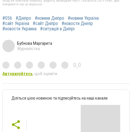
Якщо ви помітили помилку, виділіть необхідний текст і натисніть Ctrl + Enter, щоб
повідомити про це редакцію
#056
#Дніпро
#новини Дніпро
#новини Україна
#сайт Україна
#сайт Дніпро
#новости Днепр
#новости Украина
#ситуація в Дніпрі
Бубнова Маргарита
Журналістка
0,0
Авторизуйтесь
, щоб оцінити
Діліться цією новиною та підписуйтесь на наші канали